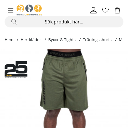
Hem
Herrkläder
Byxor & Tights
Träningsshorts
Merc
Produktbilder Mercury Mesh Shorts, army green/black