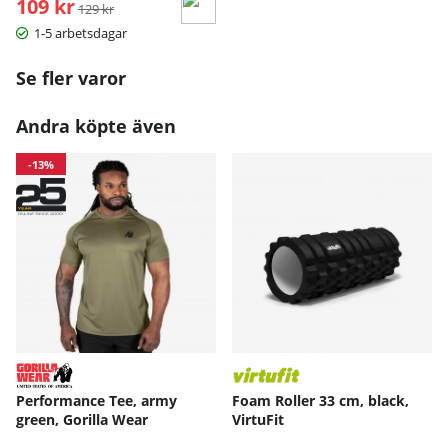
109 kr
Ordinarie pris:
129 kr
1-5 arbetsdagar
Se fler varor
Andra köpte även
-13%
Performance Tee, army
Foam Roller 33 cm, black,
green, Gorilla Wear
VirtuFit