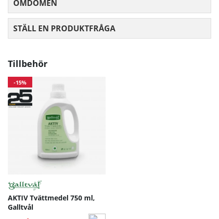
OMDÖMEN
MEDELBETYG 0 AV 5 ANTAL BETYG 0
STÄLL EN PRODUKTFRÅGA
Tillbehör
-15%
AKTIV Tvättmedel 750 ml,
Galltvål