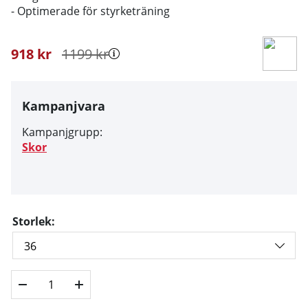
- Optimerade för styrketräning
918
kr
1199
kr
Kampanjvara
Kampanjgrupp:
Skor
Storlek: