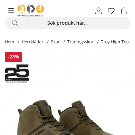
Hem
Herrkläder
Skor
Träningsskor
Troy High Tops,
Produktbilder Troy High Tops, army green
-23%