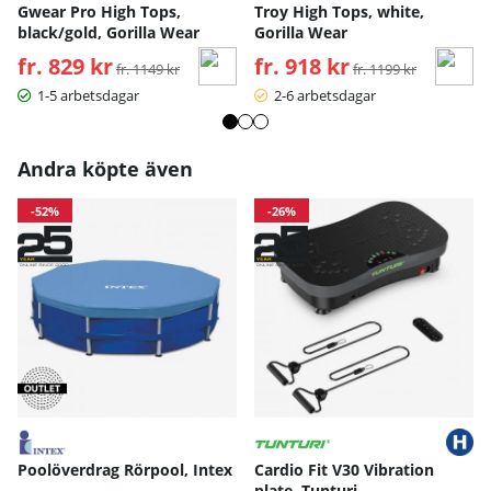
Gwear Pro High Tops,
Troy High Tops, white,
black/gold, Gorilla Wear
Gorilla Wear
fr. 829 kr
Ordinarie pris:
fr. 918 kr
Ordinarie pris:
fr. 1149 kr
fr. 1199 kr
1-5 arbetsdagar
2-6 arbetsdagar
Andra köpte även
-52%
-26%
Poolöverdrag Rörpool, Intex
Cardio Fit V30 Vibration
plate, Tunturi