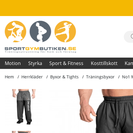
Motion
Styrka
Sport & Fitness
Kosttillskott
Ka
Hem
Herrkläder
Byxor & Tights
Träningsbyxor
No1 M
Produktbilder No1 Mesh Pant, black