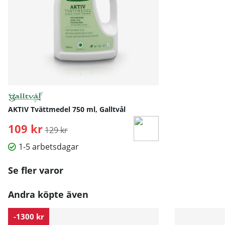
AKTIV Tvättmedel 750 ml, Galltvål
109 kr
Ordinarie pris:
129 kr
1-5 arbetsdagar
Se fler varor
Andra köpte även
-1300 kr