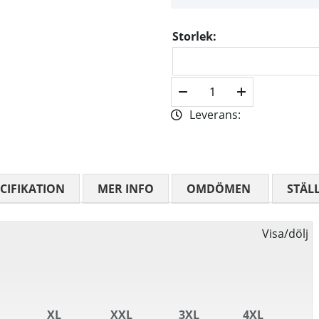
Storlek:
Leverans:
CIFIKATION
MER INFO
OMDÖMEN
MEDELBETYG
STÄL
Visa/dölj
XL
XXL
3XL
4XL