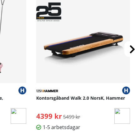
e,
Kontorsgåband Walk 2.0 NorsK, Hammer
4399 kr
Ordinarie pris:
5499 kr
1-5 arbetsdagar