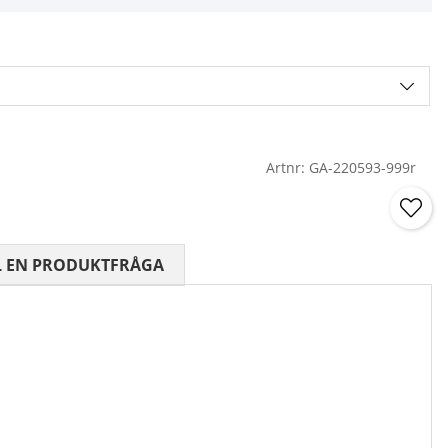
Artnr:
GA-220593-999r
 0 AV 5 ANTAL BETYG 0
L EN PRODUKTFRÅGA