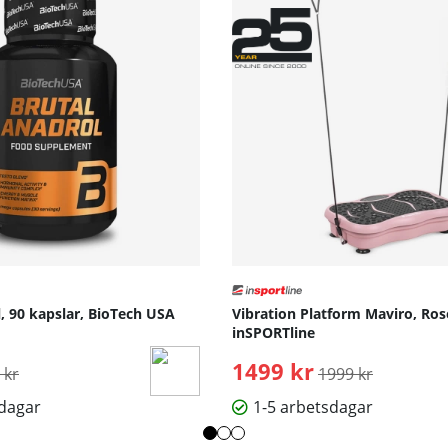
L
0
1.5
0.5
, 90 kapslar, BioTech USA
Vibration Platform Maviro, Ros
inSPORTline
inarie pris:
1499 kr
Ordinarie pris:
 kr
1999 kr
sdagar
1-5 arbetsdagar