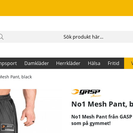
mpsport
Damkläder
Herrkläder
Hälsa
Fritid
esh Pant, black
No1 Mesh Pant, b
No1 Mesh Pant från GASP 
som på gymmet!