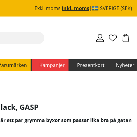
Exkl. moms
Inkl. moms
SVERIGE (SEK)
Varumärken
Kampanjer
Presentkort
Nyheter
lack
,
GASP
är ett par grymma byxor som passar lika bra på gatan