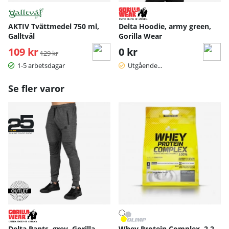
AKTIV Tvättmedel 750 ml,
Delta Hoodie, army green,
Galltvål
Gorilla Wear
109 kr
Ordinarie pris:
0 kr
129 kr
1-5 arbetsdagar
Utgående...
Se fler varor
Delta Pants, grey, Gorilla
Whey Protein Complex, 2,2