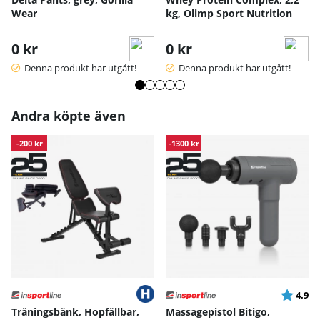
Wear
kg, Olimp Sport Nutrition
0 kr
0 kr
Denna produkt har utgått!
Denna produkt har utgått!
Andra köpte även
-200 kr
-1300 kr
Betyg:
ut
4.9
Träningsbänk, Hopfällbar,
Massagepistol Bitigo,