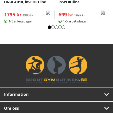
ON-X AB10, inSPORTline
inSPORTline
1795 kr
Ordinarie pris:
699 kr
Ordinarie pris:
1995 kr
1999 kr
1-5 arbetsdagar
1-5 arbetsdagar
Information
Om oss