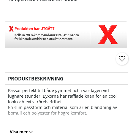
PRODUKTBESKRIVNING
Passar perfekt till både gymmet och i vardagen vid
lugnare stunder. Byxorna har räfflade knän för en cool
look och extra rörelsefrihet.
En slim passform och material som är en blandning av
bomull och polyester för högre komfort.
Försedd med dragsko vid linningen för individuell
tillpassning, fickor med dragkedja och som alltid den
Visa mer