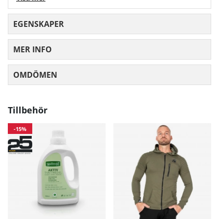
klassiska Gorilla Wear-logon.
EGENSKAPER
MER INFO
OMDÖMEN
MEDELBETYG 0 AV 5 ANTAL BETYG 0
Tillbehör
-15%