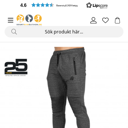
4.6
Baserat på 2424 betyg
Produktbilder Delta Pants, grey