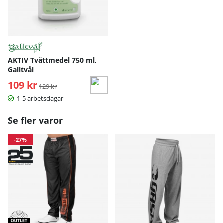
AKTIV Tvättmedel 750 ml,
Galltvål
109 kr
Ordinarie pris:
129 kr
1-5 arbetsdagar
Se fler varor
-27%