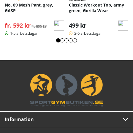
No. 89 Mesh Pant, grey,
Classic Workout Top, army
GASP
green, Gorilla Wear
fr. 592 kr
Ordinarie pris:
499 kr
fr. 899 kr
1-5 arbetsdagar
2-6 arbetsdagar
Information