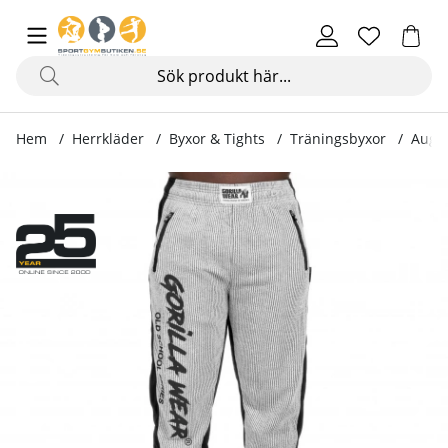
Hem
Herrkläder
Byxor & Tights
Träningsbyxor
Augus
Produktbilder Augustine Old School Pants, grey