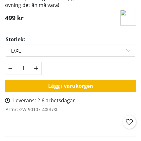
övning det än må vara!
499
kr
Storlek:
Lägg i varukorgen
Leverans:
2-6 arbetsdagar
Artnr:
GW-90107-400L/XL