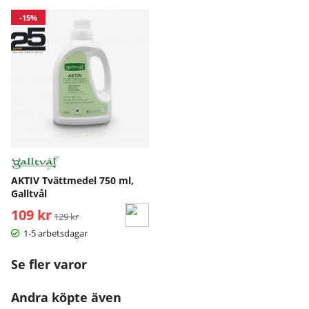
-15%
AKTIV Tvättmedel 750 ml,
Galltvål
109 kr
Ordinarie pris:
129 kr
1-5 arbetsdagar
Se fler varor
Andra köpte även