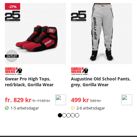
-27%
Gwear Pro High Tops,
Augustine Old School Pants,
red/black, Gorilla Wear
grey, Gorilla Wear
fr. 829 kr
Ordinarie pris:
499 kr
Ordinarie pris:
fr. 1149 kr
549 kr
1-5 arbetsdagar
2-6 arbetsdagar