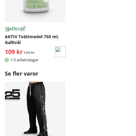
AKTIV Tvättmedel 750 ml,
Galltvål
109 kr
Ordinarie pris:
129 kr
1-5 arbetsdagar
Se fler varor