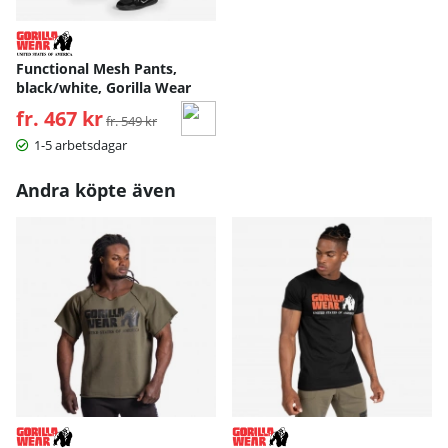
Functional Mesh Pants,
black/white, Gorilla Wear
fr. 467 kr
Ordinarie pris:
fr. 549 kr
1-5 arbetsdagar
Andra köpte även