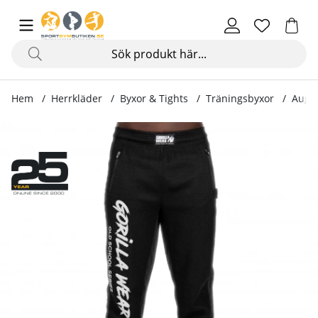
Hem
Herrkläder
Byxor & Tights
Träningsbyxor
Augus
Produktbilder Augustine Old School Pants, black