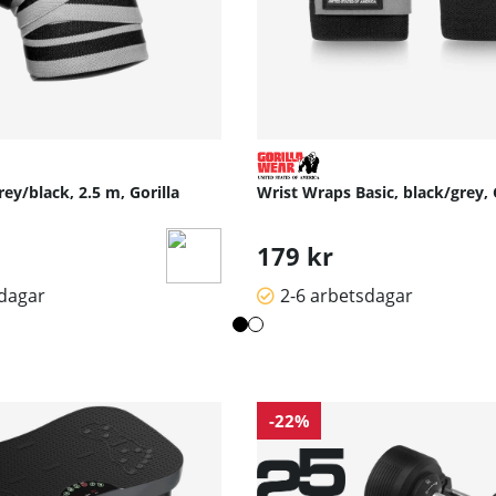
ey/black, 2.5 m, Gorilla
Wrist Wraps Basic, black/grey, 
179 kr
sdagar
2-6 arbetsdagar
-22%