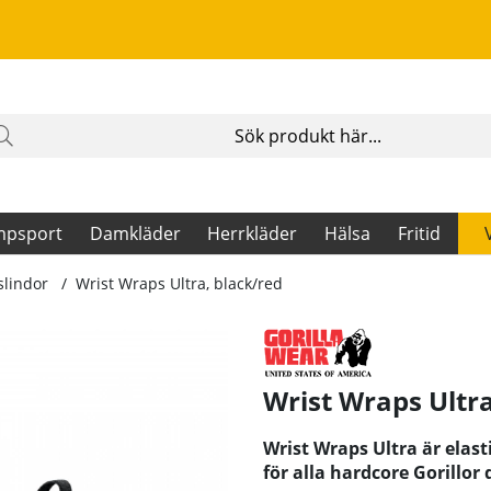
mpsport
Damkläder
Herrkläder
Hälsa
Fritid
slindor
Wrist Wraps Ultra, black/red
Wrist Wraps Ultra
Wrist Wraps Ultra är elast
för alla hardcore Gorillor 