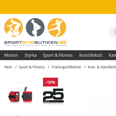
Motion
Styrka
Sport & Fitness
Kosttillskott
Ka
Hem
Sport & Fitness
Träningstillbehör
Knä- & Handled
Produktbilder Wrist Wraps Ultra, black/red
-10%