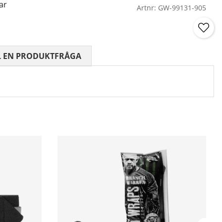
ar
Artnr:
GW-99131-905
 0 AV 5 ANTAL BETYG 0
L EN PRODUKTFRÅGA