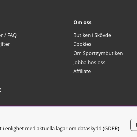
n
Om oss
or / FAQ
Butiken i Skövde
ifter
Cookies
Om Sportgymbutiken
Jobba hos oss
Affiliate
g
tt i enlighet med aktuella lagar om dataskydd (GDPR).
tiken JTC AB |
Kontakta oss
| All rights reserved | Org.nr: 556668-7058 | 