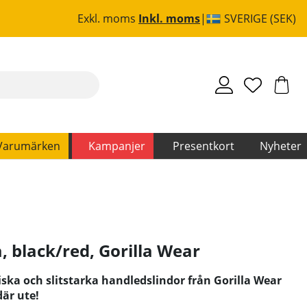
Exkl. moms
Inkl. moms
SVERIGE (SEK)
Varumärken
Kampanjer
Presentkort
Nyheter
, black/red
,
Gorilla Wear
iska och slitstarka handledslindor från Gorilla Wear
där ute!