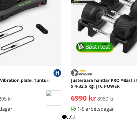
 Vibration plate, Tunturi
Justerbara hantlar PRO *Bäst i 
x 4-32.5 kg, JTC POWER
rdinarie pris:
6990 kr
Ordinarie pris:
295 kr
8980 kr
sdagar
1-5 arbetsdagar