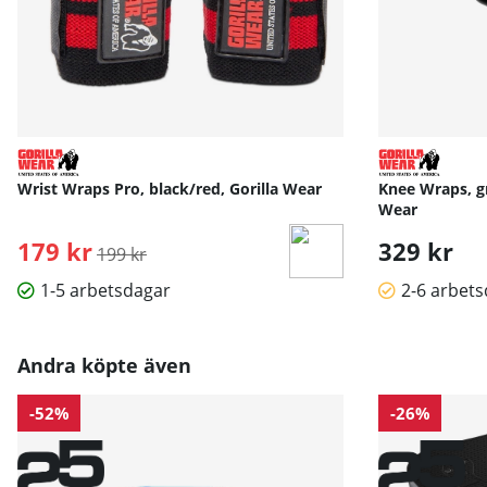
Wrist Wraps Pro, black/red, Gorilla Wear
Knee Wraps, gr
Wear
179 kr
Ordinarie pris:
329 kr
199 kr
1-5 arbetsdagar
2-6 arbet
Andra köpte även
-52%
-26%