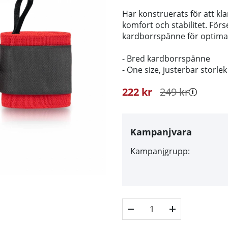
Har konstruerats för att kl
komfort och stabilitet. För
kardborrspänne för optima
-
Bred kardborrspänne
- One size, justerbar storlek
222
kr
249
kr
Kampanjvara
Kampanjgrupp: