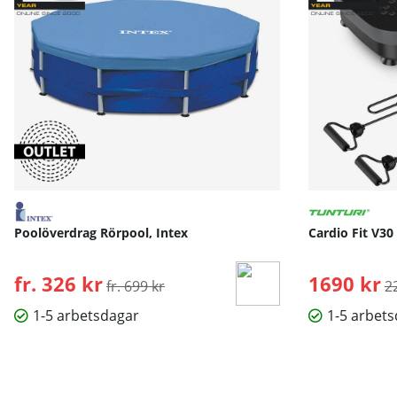
Poolöverdrag Rörpool, Intex
Cardio Fit V30
fr. 326 kr
Ordinarie pris:
1690 kr
O
fr. 699 kr
2
1-5 arbetsdagar
1-5 arbet