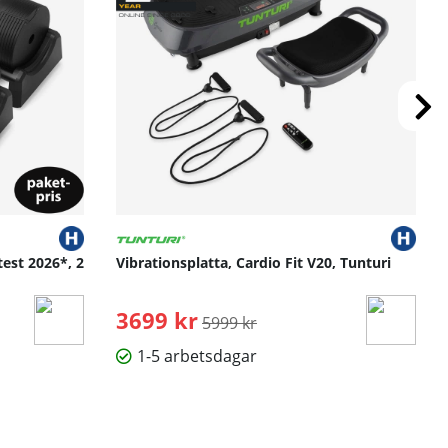
test 2026*, 2
Vibrationsplatta, Cardio Fit V20, Tunturi
3699 kr
Ordinarie pris:
5999 kr
1-5 arbetsdagar