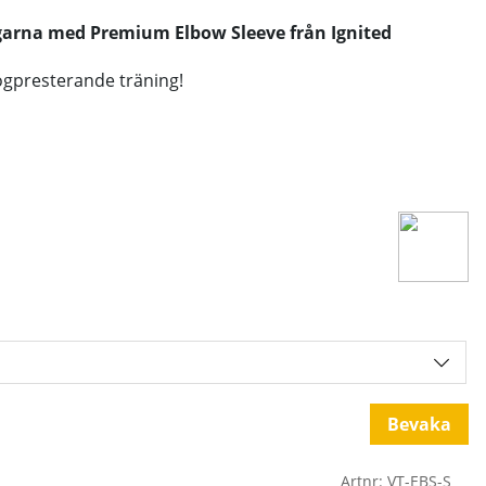
arna med Premium Elbow Sleeve från Ignited
högpresterande träning!
l
Bevaka
Artnr:
VT-EBS-S