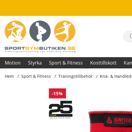
Motion
Styrka
Sport & Fitness
Kosttillskott
Ka
Hem
Sport & Fitness
Träningstillbehör
Knä- & Handled
Produktbilder Premium Elbow Sleeve, black/red
-15%