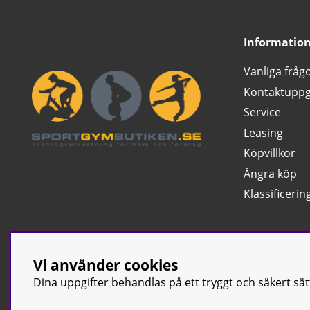
Informatio
Vanliga fråg
Kontaktuppg
Service
Leasing
Köpvillkor
Ångra köp
Klassificerin
Vi använder cookies
Dina uppgifter behandlas på ett tryggt och säkert sä
© Sport & Gym Bu