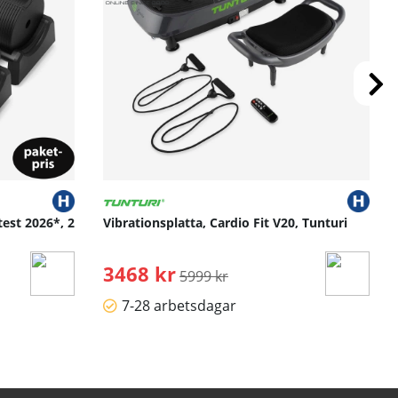
test 2026*, 2
Vibrationsplatta, Cardio Fit V20, Tunturi
3468 kr
Ordinarie pris:
5999 kr
7-28 arbetsdagar