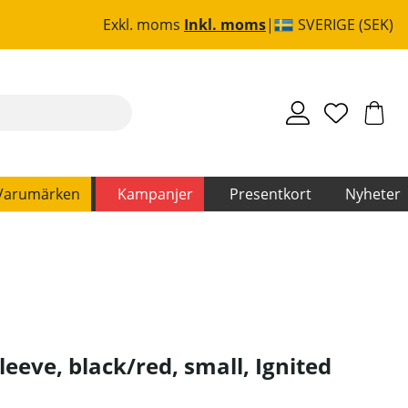
Exkl. moms
Inkl. moms
SVERIGE (SEK)
Varumärken
Kampanjer
Presentkort
Nyheter
eeve, black/red, small
,
Ignited