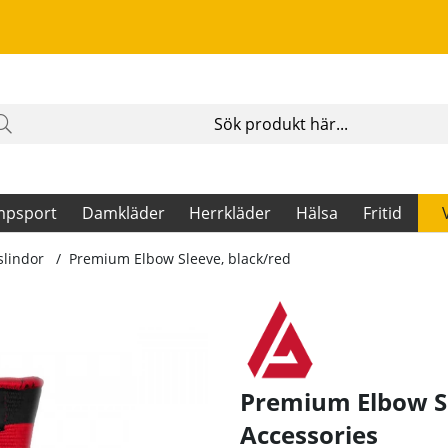
mpsport
Damkläder
Herrkläder
Hälsa
Fritid
slindor
Premium Elbow Sleeve, black/red
Premium Elbow Sl
Accessories