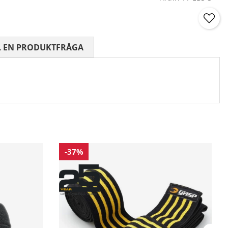
 0 AV 5 ANTAL BETYG 0
L EN PRODUKTFRÅGA
-37%