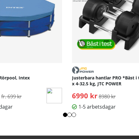
Rörpool, Intex
Justerbara hantlar PRO *Bäst i 
x 4-32.5 kg, JTC POWER
Ordinarie pris:
6990 kr
Ordinarie pris:
fr. 699 kr
8980 kr
sdagar
1-5 arbetsdagar