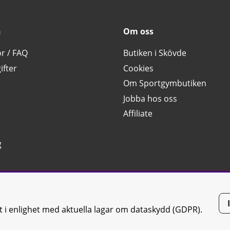
n
Om oss
or / FAQ
Butiken i Skövde
ifter
Cookies
Om Sportgymbutiken
Jobba hos oss
Affiliate
g
tt i enlighet med aktuella lagar om dataskydd (GDPR).
tiken JTC AB |
Kontakta oss
| All rights reserved | Org.nr: 556668-7058 | 