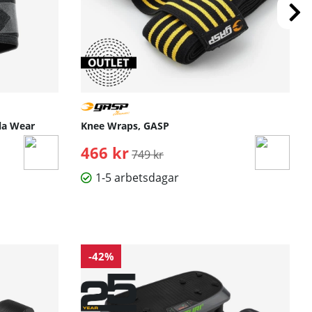
lla Wear
Knee Wraps, GASP
466 kr
Ordinarie pris:
749 kr
1-5 arbetsdagar
-42%