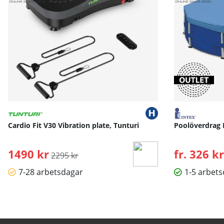
Cardio Fit V30 Vibration plate, Tunturi
Poolöverdrag 
1490 kr
Ordinarie pris:
fr. 326 kr
2295 kr
7-28 arbetsdagar
1-5 arbet