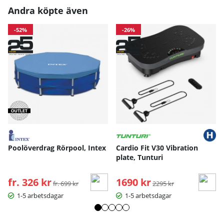
Andra köpte även
-52%
-26%
Poolöverdrag Rörpool, Intex
Cardio Fit V30 Vibration
plate, Tunturi
fr. 326 kr
Ordinarie pris:
1690 kr
Ordinarie pris:
fr. 699 kr
2295 kr
1-5 arbetsdagar
1-5 arbetsdagar