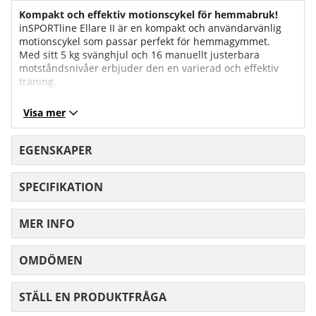
Kompakt och effektiv motionscykel för hemmabruk!
inSPORTline Ellare II är en kompakt och användarvänlig
motionscykel som passar perfekt för hemmagymmet.
Med sitt 5 kg svänghjul och 16 manuellt justerbara
motståndsnivåer erbjuder den en varierad och effektiv
träning.
Det magnetiska bromssystemet säkerställer en tyst och
Visa mer
smidig gång, medan ergonomiska handtag med inbyggd
pulsmätning och justerbar sadel ger hög komfort vid varje
pass.
EGENSKAPER
Funktioner och fördelar:
SPECIFIKATION
16 motståndsnivåer: Ger möjlighet att variera intensiteten
i träningen.
Magnetiskt bromssystem: Tyst, jämn och underhållsfri
MER INFO
drift.
Ergonomiska handtag: Inbyggda pulssensorer för enkel
övervakning.
OMDÖMEN
MEDELBETYG 0 AV 5 ANTAL BETYG 0
Justerbar sadel: Vertikalt och horisontellt för optimal
komfort.
Kompakt design: Passar även i mindre utrymmen utan att
STÄLL EN PRODUKTFRÅGA
kompromissa med stabilitet.