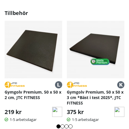
Specifikationer:
Tillbehör
Svänghjul: 5 kg
Motståndsnivåer: 16 manuellt justerbara
Bromssystem: Magnetiskt
Pulsmätning: Inbyggda handpulssensorer
Sadelfunktion: Justering vertikalt och horisontellt
Max användarvikt: 120 kg
Produktmått: 101 x 49 x 135 cm
Vikt: 24,2 kg
Tips för användning:
Placera cykeln på en plan yta för stabilitet.
Justera sadeln efter kroppslängd för bästa komfort.
Torka av cykeln regelbundet för att hålla den fräsch.
Bruksanvisning / manual »
Gymgolv Premium, 50 x 50 x
Gymgolv Premium, 50 x 50 x
2 cm, JTC FITNESS
3 cm *Bäst i test 2025*, JTC
FITNESS
219 kr
375 kr
1-5 arbetsdagar
1-5 arbetsdagar