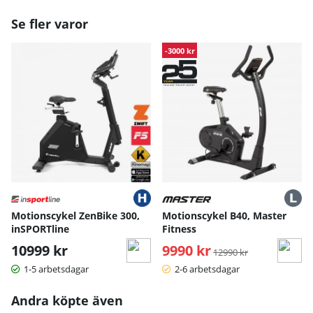
Se fler varor
-3000 kr
Motionscykel ZenBike 300,
Motionscykel B40, Master
inSPORTline
Fitness
10999 kr
9990 kr
Ordinarie pris:
12990 kr
1-5 arbetsdagar
2-6 arbetsdagar
Andra köpte även