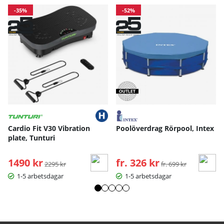
-35%
-52%
Cardio Fit V30 Vibration
Poolöverdrag Rörpool, Intex
plate, Tunturi
1490 kr
Ordinarie pris:
fr. 326 kr
Ordinarie pris:
2295 kr
fr. 699 kr
1-5 arbetsdagar
1-5 arbetsdagar