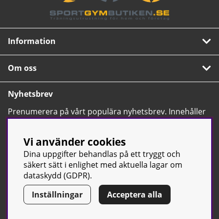
Information
Om oss
Nyhetsbrev
Prenumerera på vårt populära nyhetsbrev. Innehåller
tips, nyheter och våra allra bästa erbjudanden.
OK
Vi använder cookies
Dina uppgifter behandlas på ett tryggt och
säkert sätt i enlighet med aktuella lagar om
dataskydd (GDPR).
Inställningar
Acceptera alla
© Sport & Gym Butiken JTC AB |
Kontakta oss
| All rights reserved
| Org.nr: 556668-7058 | Tel: 0500-42 87 00