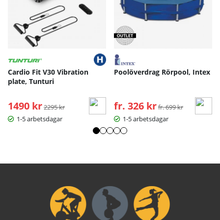
Cardio Fit V30 Vibration
Poolöverdrag Rörpool, Intex
plate, Tunturi
1490 kr
Ordinarie pris:
fr. 326 kr
Ordinarie pris:
2295 kr
fr. 699 kr
1-5 arbetsdagar
1-5 arbetsdagar