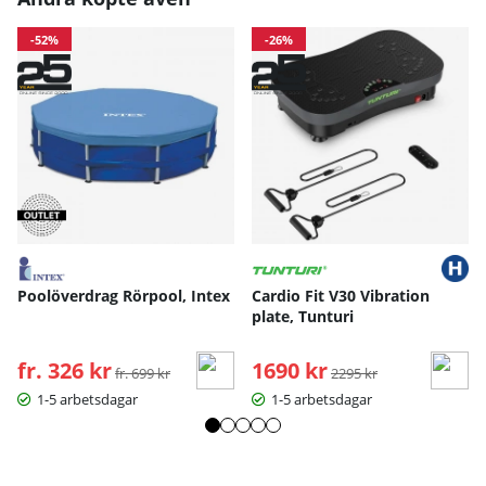
-52%
-26%
Poolöverdrag Rörpool, Intex
Cardio Fit V30 Vibration
plate, Tunturi
fr. 326 kr
Ordinarie pris:
1690 kr
Ordinarie pris:
fr. 699 kr
2295 kr
1-5 arbetsdagar
1-5 arbetsdagar