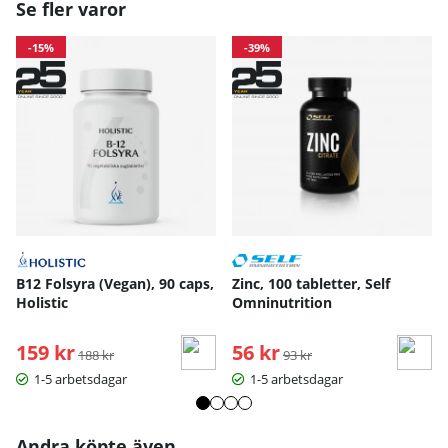
Se fler varor
-15%
-39%
B12 Folsyra (Vegan), 90 caps,
Zinc, 100 tabletter, Self
Holistic
Omninutrition
159 kr
Ordinarie pris:
56 kr
Ordinarie pris:
188 kr
93 kr
1-5 arbetsdagar
1-5 arbetsdagar
Andra köpte även