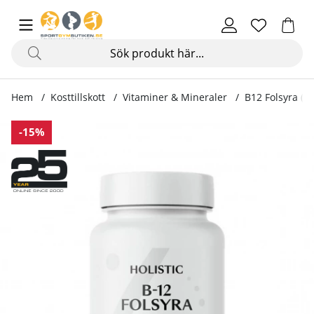
Hem
Kosttillskott
Vitaminer & Mineraler
B12 Folsyra (V
Produktbilder B12 Folsyra (Vegan), 90 caps
-15%