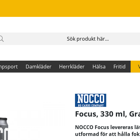
mpsport
Damkläder
Herrkläder
Hälsa
Fritid
Focus, 330 ml, G
NOCCO Focus levereras lät
utformad för att hålla fo