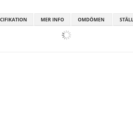
CIFIKATION
MER INFO
OMDÖMEN
MEDELBETYG
STÄL