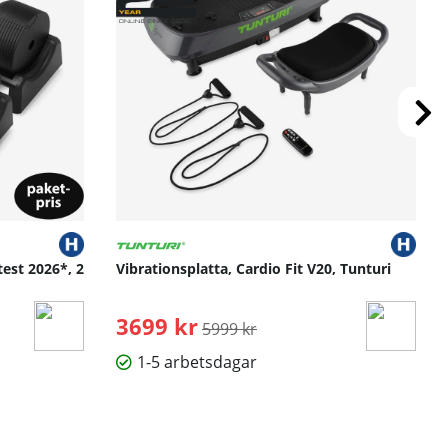
test 2026*, 2
Vibrationsplatta, Cardio Fit V20, Tunturi
3699 kr
Ordinarie pris:
5999 kr
1-5 arbetsdagar