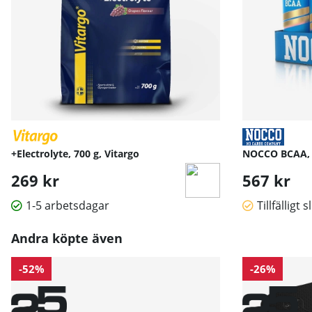
+Electrolyte, 700 g, Vitargo
NOCCO BCAA, 
269 kr
567 kr
1-5 arbetsdagar
Tillfälligt s
Andra köpte även
-52%
-26%