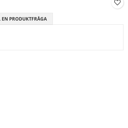
 0 AV 5 ANTAL BETYG 0
L EN PRODUKTFRÅGA