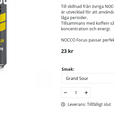
Till skillnad från övriga 
är utvecklad för att använ
låga perioder.
Tillsammans med koffein så i
koncentration och energi.
NOCCO Focus passar perfekt f
23
kr
Smak:
Leverans:
Tillfälligt slut