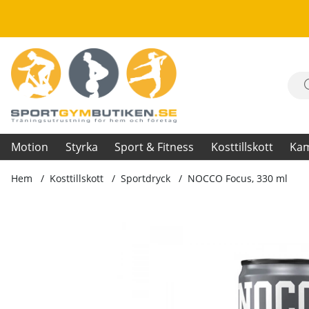
Motion
Styrka
Sport & Fitness
Kosttillskott
Ka
Hem
Kosttillskott
Sportdryck
NOCCO Focus, 330 ml
Produktbilder NOCCO Focus, 330 ml