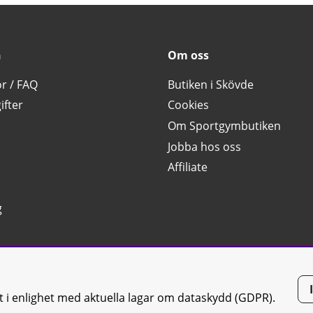
n
Om oss
or / FAQ
Butiken i Skövde
ifter
Cookies
Om Sportgymbutiken
Jobba hos oss
Affiliate
g
tt i enlighet med aktuella lagar om dataskydd (GDPR).
tiken JTC AB |
Kontakta oss
| All rights reserved | Org.nr: 556668-7058 | 