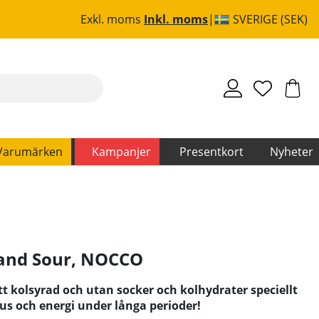
Exkl. moms
Inkl. moms
SVERIGE (SEK)
Varumärken
Kampanjer
Presentkort
Nyheter
rand Sour
,
NOCCO
t kolsyrad och utan socker och kolhydrater speciellt
kus och energi under långa perioder!