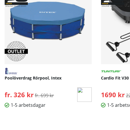
Poolöverdrag Rörpool, Intex
Cardio Fit V30
fr. 326 kr
Ordinarie pris:
1690 kr
O
fr. 699 kr
2
1-5 arbetsdagar
1-5 arbet