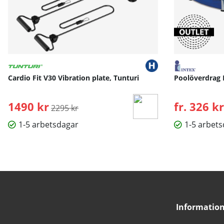
Cardio Fit V30 Vibration plate, Tunturi
Poolöverdrag 
1490 kr
Ordinarie pris:
fr. 326 kr
2295 kr
1-5 arbetsdagar
1-5 arbet
Informatio