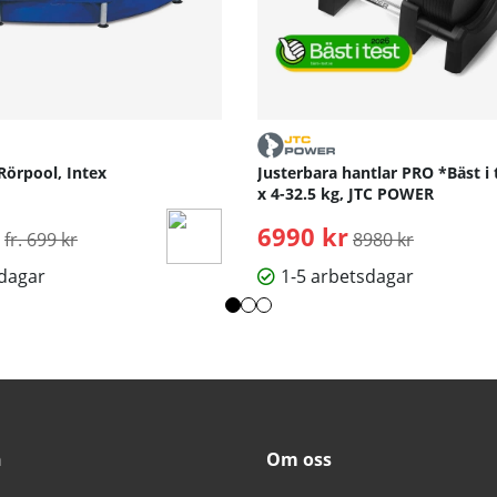
Rörpool, Intex
Justerbara hantlar PRO *Bäst i 
x 4-32.5 kg, JTC POWER
Ordinarie pris:
6990 kr
Ordinarie pris:
fr. 699 kr
8980 kr
sdagar
1-5 arbetsdagar
n
Om oss