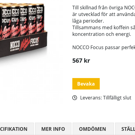
Till skillnad från övriga 
är utvecklad för att använ
låga perioder.
Tillsammans med koffein så i
koncentration och energi.
NOCCO Focus passar perfekt f
567
kr
Bevaka
Leverans:
Tillfälligt slut
CIFIKATION
MER INFO
OMDÖMEN
MEDELBETYG
STÄL