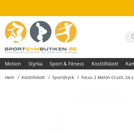
Motion
Styrka
Sport & Fitness
Kosttillskott
Ka
Hem
Kosttillskott
Sportdryck
Focus 2 Melon Crush, 24 x
Produktbilder Focus 2 Melon Crush, 24 x 330 ml