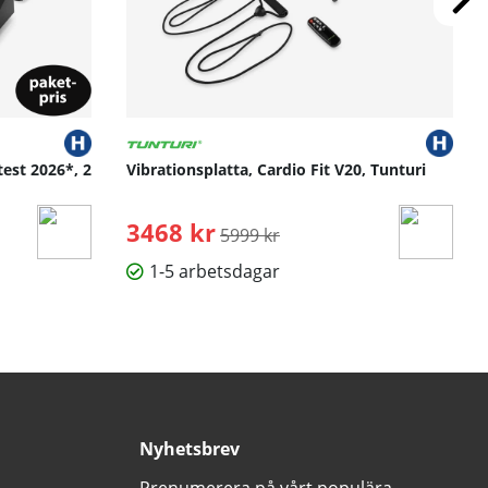
test 2026*, 2
Vibrationsplatta, Cardio Fit V20, Tunturi
3468 kr
Ordinarie pris:
5999 kr
1-5 arbetsdagar
Nyhetsbrev
Prenumerera på vårt populära