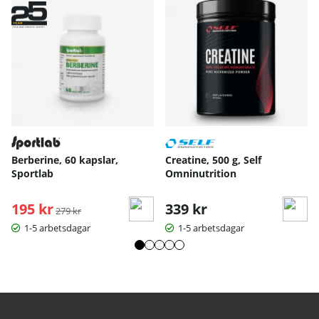
Berberine, 60 kapslar,
Creatine, 500 g, Self
Sportlab
Omninutrition
195 kr
Ordinarie pris:
339 kr
279 kr
1-5 arbetsdagar
1-5 arbetsdagar