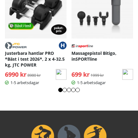
Justerbara hantlar PRO
Massagepistol Bitigo,
*Bäst i test 2026*, 2 x 4-32.5
inSPORTline
kg, JTC POWER
6990 kr
Ordinarie pris:
699 kr
Ordinarie pris:
8980 kr
1999 kr
1-5 arbetsdagar
1-5 arbetsdagar