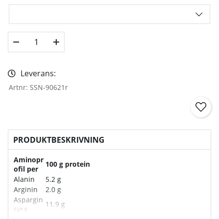
Leverans:
Artnr:
SSN-90621r
PRODUKTBESKRIVNING
Aminopr
100 g protein
ofil per
Alanin
5.2 g
Arginin
2.0 g
Aspargin
11.9 g
syra