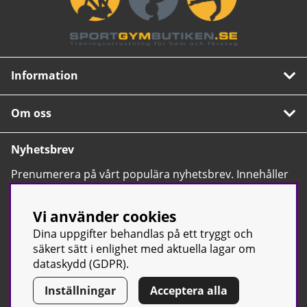
Information
Om oss
Nyhetsbrev
Prenumerera på vårt populära nyhetsbrev. Innehåller
tips, nyheter och våra allra bästa erbjudanden.
OK
Vi använder cookies
Dina uppgifter behandlas på ett tryggt och
säkert sätt i enlighet med aktuella lagar om
dataskydd (GDPR).
Inställningar
Acceptera alla
© Sport & Gym Butiken JTC AB |
Kontakta oss
| All rights reserved
| Org.nr: 556668-7058 | Tel: 0500-42 87 00