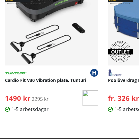
Cardio Fit V30 Vibration plate, Tunturi
Poolöverdrag 
1490 kr
Ordinarie pris:
fr. 326 kr
2295 kr
1-5 arbetsdagar
1-5 arbet