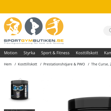
Motion
Styrka
Sport & Fitness
Kosttillskott
Ka
Hem
Kosttillskott
Prestationshöjare & PWO
The Curse, 
Produktbilder The Curse, 250 g