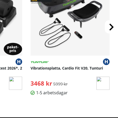
test 2026*, 2
Vibrationsplatta, Cardio Fit V20, Tunturi
3468 kr
Ordinarie pris:
5999 kr
1-5 arbetsdagar