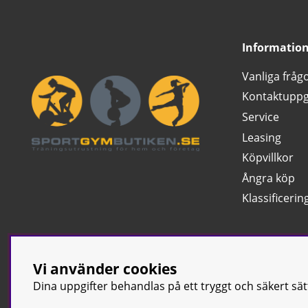
Informatio
Vanliga fråg
Kontaktuppg
Service
Leasing
Köpvillkor
Ångra köp
Klassificerin
Vi använder cookies
Dina uppgifter behandlas på ett tryggt och säkert sä
© Sport & Gym Bu