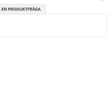
 0 AV 5 ANTAL BETYG 0
L EN PRODUKTFRÅGA