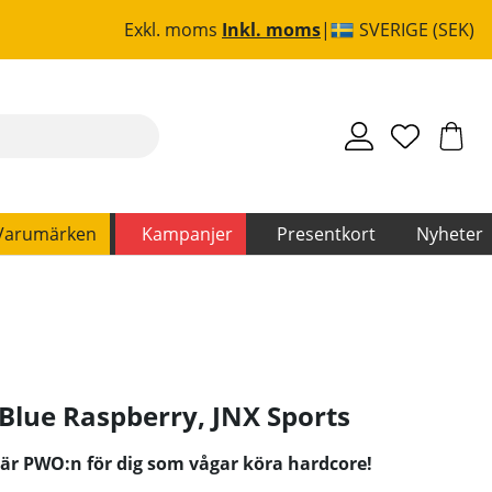
Exkl. moms
Inkl. moms
SVERIGE (SEK)
Varumärken
Kampanjer
Presentkort
Nyheter
 Blue Raspberry
,
JNX Sports
 är PWO:n för dig som vågar köra hardcore!