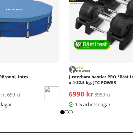
Rörpool, Intex
Justerbara hantlar PRO *Bäst i 
x 4-32.5 kg, JTC POWER
Ordinarie pris:
6990 kr
Ordinarie pris:
fr. 699 kr
8980 kr
sdagar
1-5 arbetsdagar