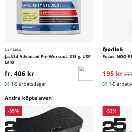
USP Labs
Jack3d Advanced Pre-Workout, 315 g, USP
Focus, NOO-PE
Labs
fr. 406 kr
195 kr
Ord
235
1-5 arbetsdagar
1-5 arbet
Andra köpte även
-35%
-52%