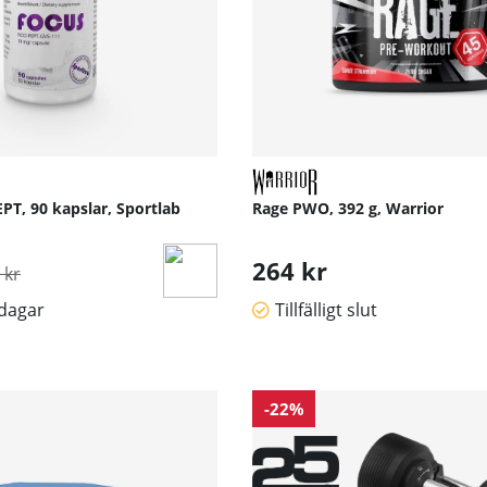
PT, 90 kapslar, Sportlab
Rage PWO, 392 g, Warrior
inarie pris:
264 kr
 kr
sdagar
Tillfälligt slut
-22%