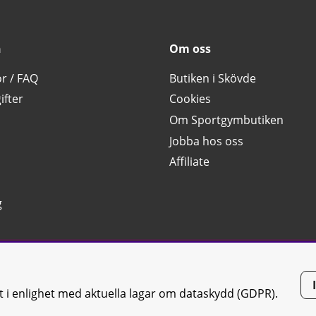
n
Om oss
or / FAQ
Butiken i Skövde
ifter
Cookies
Om Sportgymbutiken
Jobba hos oss
Affiliate
g
tt i enlighet med aktuella lagar om dataskydd (GDPR).
tiken JTC AB |
Kontakta oss
| All rights reserved | Org.nr: 556668-7058 | 