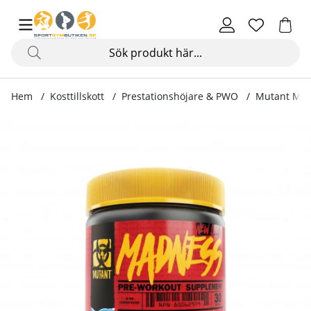
Hem
Kosttillskott
Prestationshöjare & PWO
Mutant Mad
Produktbilder Mutant Madness, 30 servings