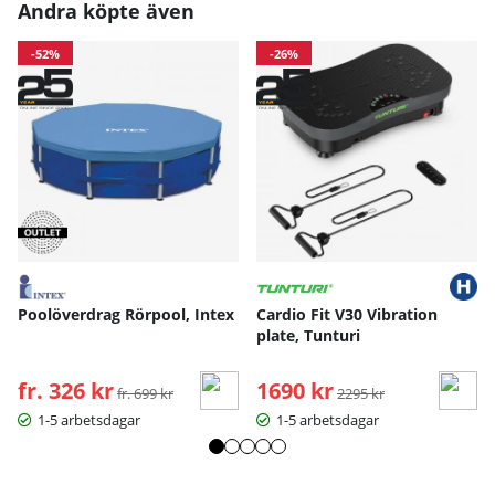
Andra köpte även
-52%
-26%
Poolöverdrag Rörpool, Intex
Cardio Fit V30 Vibration
plate, Tunturi
fr. 326 kr
Ordinarie pris:
1690 kr
Ordinarie pris:
fr. 699 kr
2295 kr
1-5 arbetsdagar
1-5 arbetsdagar