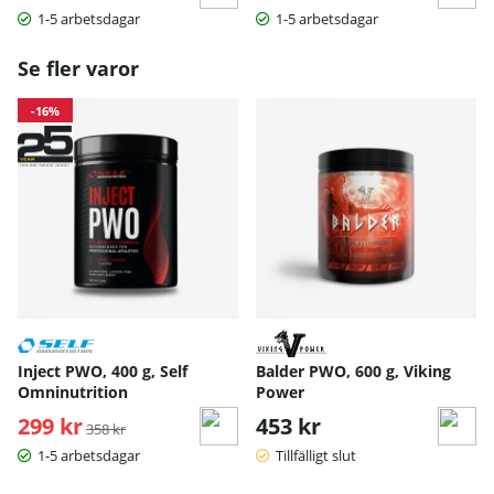
1-5 arbetsdagar
1-5 arbetsdagar
Se fler varor
-16%
Inject PWO, 400 g, Self
Balder PWO, 600 g, Viking
Omninutrition
Power
299 kr
Ordinarie pris:
453 kr
358 kr
1-5 arbetsdagar
Tillfälligt slut