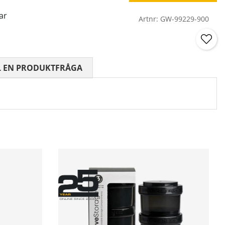
ar
Artnr:
GW-99229-900
 0 AV 5 ANTAL BETYG 0
L EN PRODUKTFRÅGA