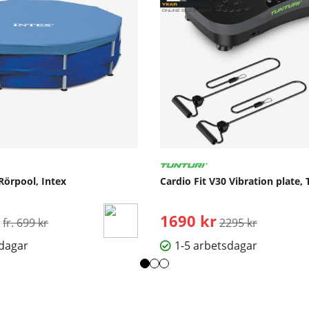
Rörpool, Intex
Cardio Fit V30 Vibration plate, 
Ordinarie pris:
1690 kr
Ordinarie pris:
fr. 699 kr
2295 kr
sdagar
1-5 arbetsdagar