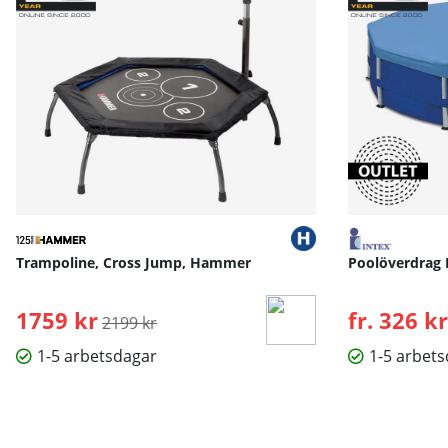
Trampoline, Cross Jump, Hammer
Poolöverdrag 
1759 kr
Ordinarie pris:
fr. 326 kr
2199 kr
1-5 arbetsdagar
1-5 arbet