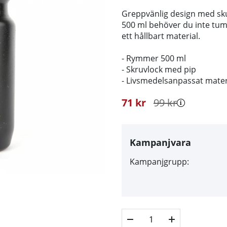
Greppvänlig design med sku
500 ml behöver du inte tumma
ett hållbart material.
- Rymmer 500 ml
- Skruvlock med pip
- Livsmedelsanpassat mater
71
kr
99
kr
Kampanjvara
Kampanjgrupp: