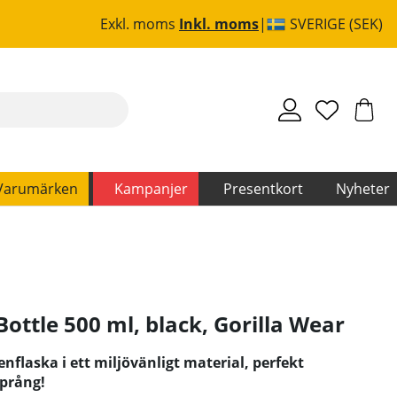
Exkl. moms
Inkl. moms
SVERIGE (SEK)
Varumärken
Kampanjer
Presentkort
Nyheter
Bottle 500 ml, black
,
Gorilla Wear
nflaska i ett miljövänligt material, perfekt
språng!