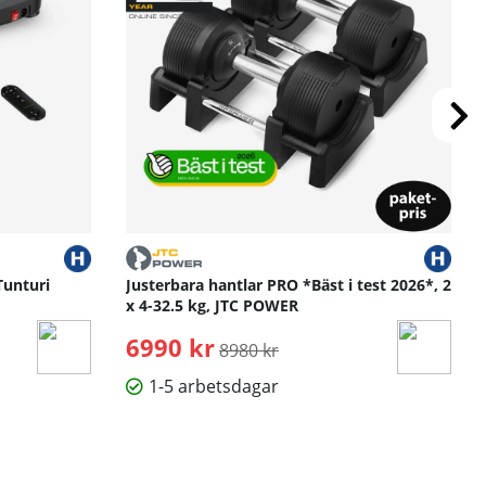
Tunturi
Justerbara hantlar PRO *Bäst i test 2026*, 2
x 4-32.5 kg, JTC POWER
6990 kr
Ordinarie pris:
8980 kr
1-5 arbetsdagar