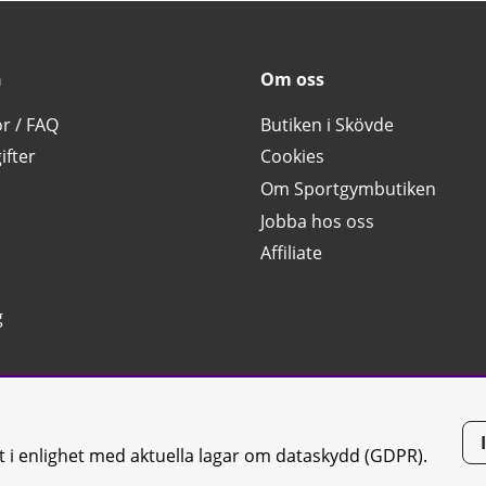
n
Om oss
or / FAQ
Butiken i Skövde
ifter
Cookies
Om Sportgymbutiken
Jobba hos oss
Affiliate
g
tt i enlighet med aktuella lagar om dataskydd (GDPR).
tiken JTC AB |
Kontakta oss
| All rights reserved | Org.nr: 556668-7058 | 