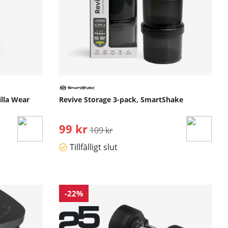
illa Wear
Revive Storage 3-pack, SmartShake
99 kr
Ordinarie pris:
109 kr
Tillfälligt slut
-22%