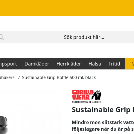
mpsport
Damkläder
Herrkläder
Hälsa
Fritid
 Shakers
Sustainable Grip Bottle 500 ml, black
Sustainable Grip 
Mindre men slitstark vatte
följeslagare när du är på 