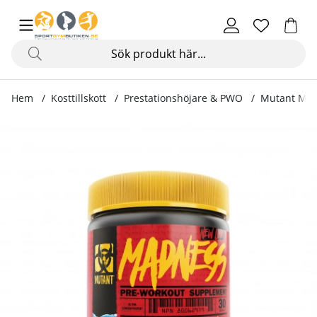
Hem
Kosttillskott
Prestationshöjare & PWO
Mutant Mad
Produktbilder Mutant Madness, 30 servings