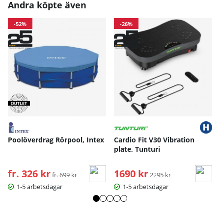
Andra köpte även
-52%
-26%
Poolöverdrag Rörpool, Intex
Cardio Fit V30 Vibration
plate, Tunturi
fr. 326 kr
Ordinarie pris:
1690 kr
Ordinarie pris:
fr. 699 kr
2295 kr
1-5 arbetsdagar
1-5 arbetsdagar