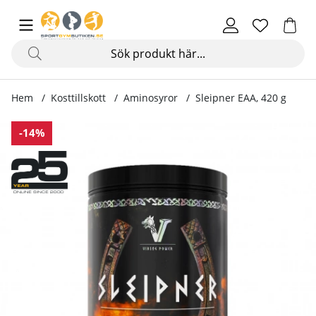
Hem
Kosttillskott
Aminosyror
Sleipner EAA, 420 g
Produktbilder Sleipner EAA, 420 g
-14%