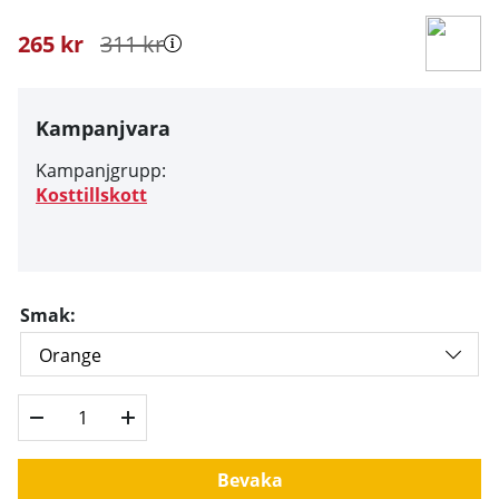
265
kr
311
kr
Kampanjvara
Kampanjgrupp:
Kosttillskott
Smak:
Bevaka