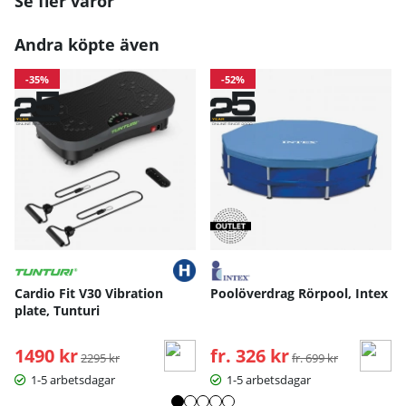
Se fler varor
Andra köpte även
-35%
-52%
Cardio Fit V30 Vibration
Poolöverdrag Rörpool, Intex
plate, Tunturi
1490 kr
Ordinarie pris:
fr. 326 kr
Ordinarie pris:
2295 kr
fr. 699 kr
1-5 arbetsdagar
1-5 arbetsdagar