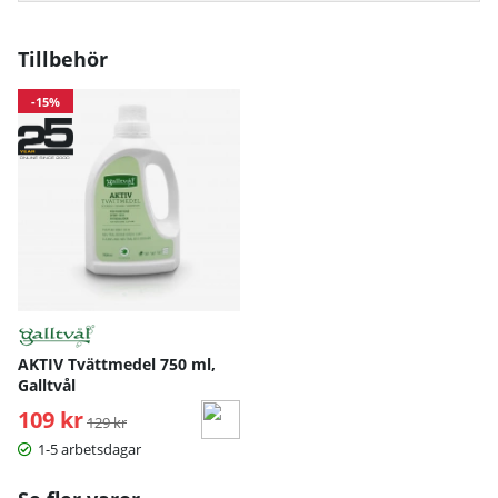
Tillbehör
-15%
AKTIV Tvättmedel 750 ml,
Galltvål
109 kr
Ordinarie pris:
129 kr
1-5 arbetsdagar