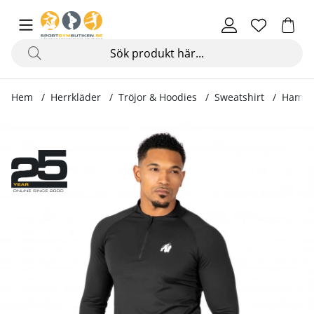
Hem
Herrkläder
Tröjor & Hoodies
Sweatshirt
Hamilt
Produktbilder Hamilton Hybrid Long Sleeve, black