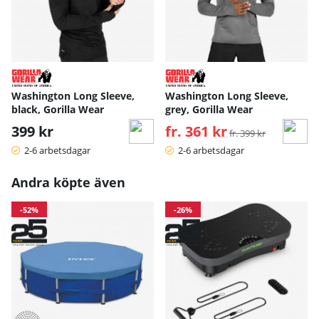
Washington Long Sleeve,
Washington Long Sleeve,
black, Gorilla Wear
grey, Gorilla Wear
399 kr
fr. 361 kr
Ordinarie pris:
fr. 399 kr
2-6 arbetsdagar
2-6 arbetsdagar
Andra köpte även
-52%
-26%