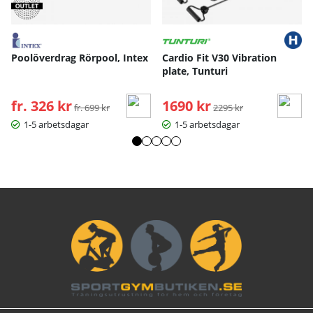
Poolöverdrag Rörpool, Intex
Cardio Fit V30 Vibration
plate, Tunturi
fr. 326 kr
Ordinarie pris:
1690 kr
Ordinarie pris:
fr. 699 kr
2295 kr
1-5 arbetsdagar
1-5 arbetsdagar