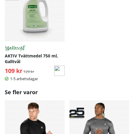
AKTIV Tvättmedel 750 ml,
Galltvål
109 kr
Ordinarie pris:
129 kr
1-5 arbetsdagar
Se fler varor