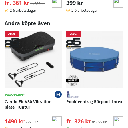
fr. 361 kr
Ordinarie pris:
399 kr
fr. 399 kr
2-6 arbetsdagar
2-6 arbetsdagar
Andra köpte även
-35%
-52%
Cardio Fit V30 Vibration
Poolöverdrag Rörpool, Intex
plate, Tunturi
1490 kr
Ordinarie pris:
fr. 326 kr
Ordinarie pris:
2295 kr
fr. 699 kr