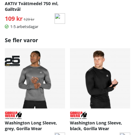
AKTIV Tvättmedel 750 ml,
Galltvål
109 kr
Ordinarie pris:
129 kr
1-5 arbetsdagar
Se fler varor
Washington Long Sleeve,
Washington Long Sleeve,
grey, Gorilla Wear
black, Gorilla Wear