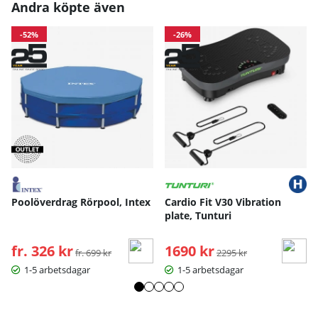
Andra köpte även
-52%
-26%
Poolöverdrag Rörpool, Intex
Cardio Fit V30 Vibration
plate, Tunturi
fr. 326 kr
Ordinarie pris:
1690 kr
Ordinarie pris:
fr. 699 kr
2295 kr
1-5 arbetsdagar
1-5 arbetsdagar