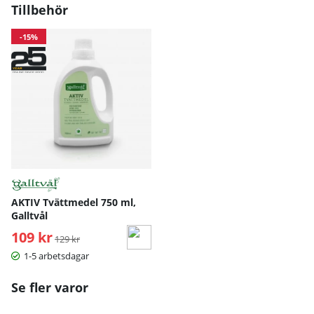
Tillbehör
-15%
AKTIV Tvättmedel 750 ml,
Galltvål
109 kr
Ordinarie pris:
129 kr
1-5 arbetsdagar
Se fler varor