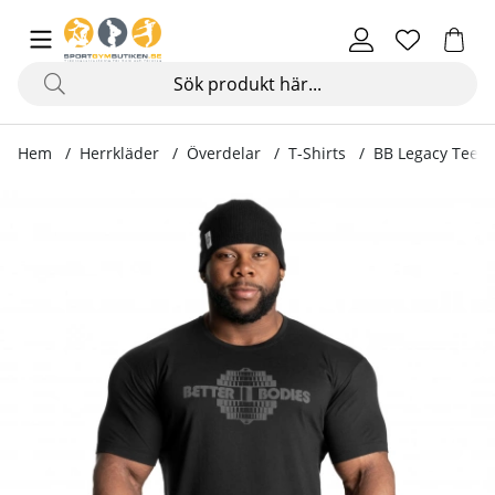
Hem
Herrkläder
Överdelar
T-Shirts
BB Legacy Tee, b
Produktbilder BB Legacy Tee, black