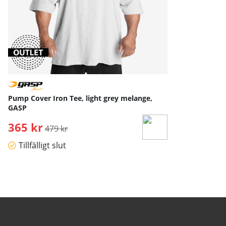
Pump Cover Iron Tee, light grey melange,
GASP
365 kr
Ordinarie pris:
479 kr
Tillfälligt slut