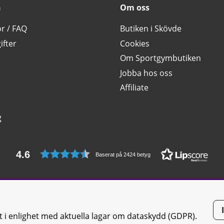
n
Om oss
or / FAQ
Butiken i Skövde
ifter
Cookies
Om Sportgymbutiken
Jobba hos oss
Affiliate
g
4.6
Baserat på 2424 betyg
tt i enlighet med aktuella lagar om dataskydd (GDPR).
tiken JTC AB |
Kontakta oss
| All rights reserved | Org.nr: 556668-7058 | 