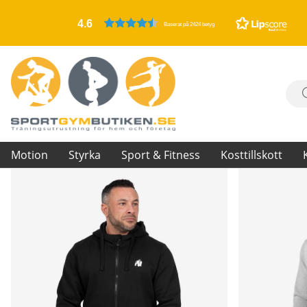
4.6
Baserat på 2424 betyg
Motion
Styrka
Sport & Fitness
Kosttillskott