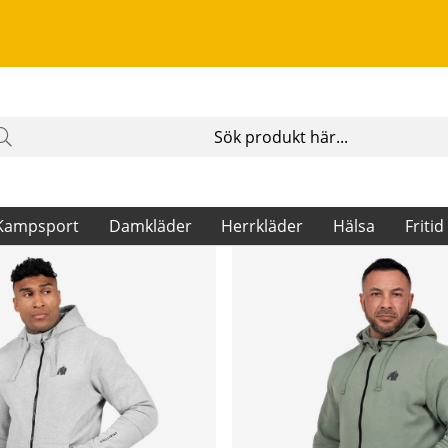
Kampsport
Damkläder
Herrkläder
Hälsa
Fritid