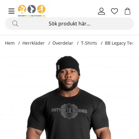
Hem
Herrkläder
Överdelar
T-Shirts
BB Legacy Tee, b
Produktbilder BB Legacy Tee, black