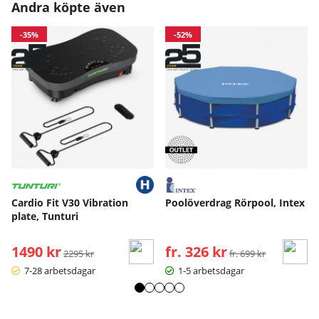
Andra köpte även
-35%
-52%
Cardio Fit V30 Vibration
Poolöverdrag Rörpool, Intex
plate, Tunturi
1490 kr
Ordinarie pris:
fr. 326 kr
Ordinarie pris:
2295 kr
fr. 699 kr
7-28 arbetsdagar
1-5 arbetsdagar