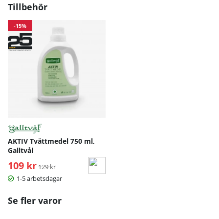
Tillbehör
-15%
AKTIV Tvättmedel 750 ml,
Galltvål
109 kr
Ordinarie pris:
129 kr
1-5 arbetsdagar
Se fler varor