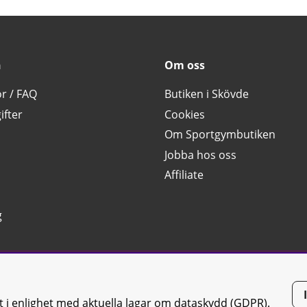
n
Om oss
or / FAQ
Butiken i Skövde
ifter
Cookies
Om Sportgymbutiken
Jobba hos oss
Affiliate
g
tt i enlighet med aktuella lagar om dataskydd (GDPR).