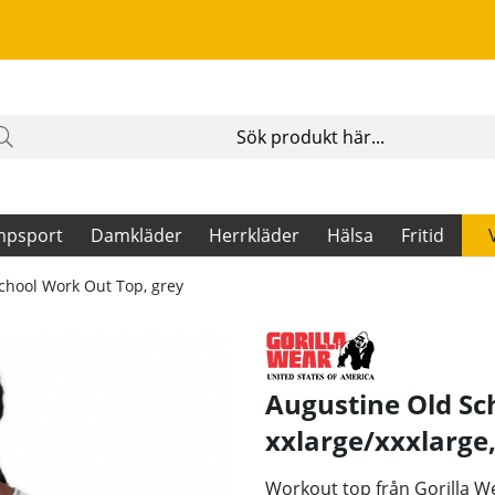
mpsport
Damkläder
Herrkläder
Hälsa
Fritid
chool Work Out Top, grey
Augustine Old Sc
xxlarge/xxxlarge
Workout top från Gorilla We