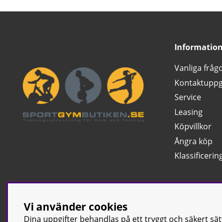
Informatio
Vanliga fråg
Kontaktuppg
Service
Leasing
Köpvillkor
Ångra köp
Klassificerin
Vi använder cookies
Dina uppgifter behandlas på ett tryggt och säkert sä