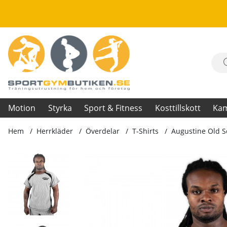
Motion
Styrka
Sport & Fitness
Kosttillskott
Ka
Hem
Herrkläder
Överdelar
T-Shirts
Augustine Old S
Produktbilder Augustine Old School Work Out Top, grey