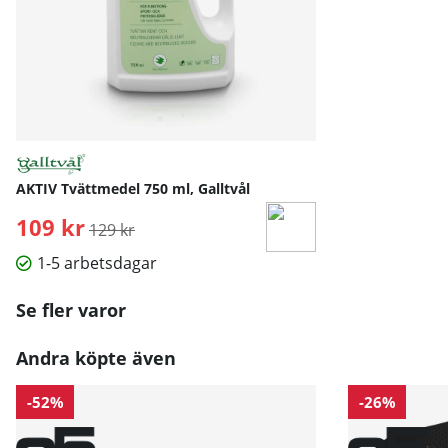
AKTIV Tvättmedel 750 ml, Galltvål
109 kr
Ordinarie pris:
129 kr
1-5 arbetsdagar
Se fler varor
Andra köpte även
-52%
-26%