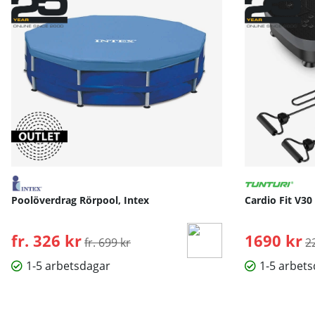
Poolöverdrag Rörpool, Intex
Cardio Fit V30
fr. 326 kr
Ordinarie pris:
1690 kr
O
fr. 699 kr
2
1-5 arbetsdagar
1-5 arbet