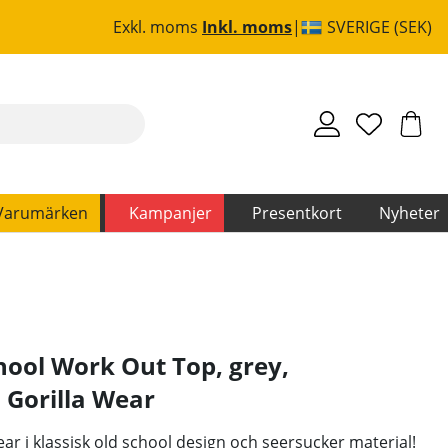
Exkl. moms
Inkl. moms
SVERIGE (SEK)
Varumärken
Kampanjer
Presentkort
Nyheter
hool Work Out Top, grey,
,
Gorilla Wear
ar i klassisk old school design och seersucker material!