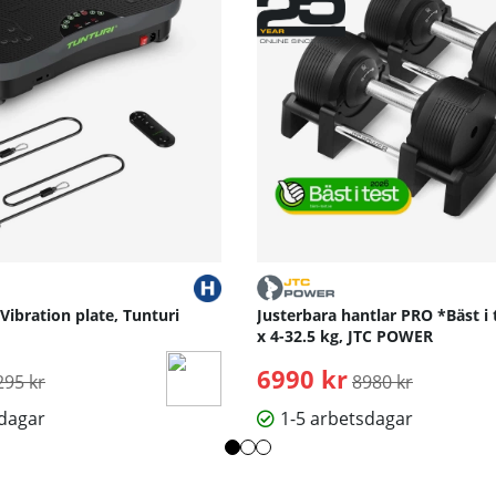
 Vibration plate, Tunturi
Justerbara hantlar PRO *Bäst i 
x 4-32.5 kg, JTC POWER
rdinarie pris:
6990 kr
Ordinarie pris:
295 kr
8980 kr
sdagar
1-5 arbetsdagar