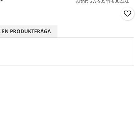
Artnr:
GW-90541-80023XL
 0 AV 5 ANTAL BETYG 0
L EN PRODUKTFRÅGA