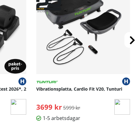
test 2026*, 2
Vibrationsplatta, Cardio Fit V20, Tunturi
3699 kr
Ordinarie pris:
5999 kr
1-5 arbetsdagar