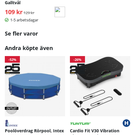
Galltvål
109 kr
Ordinarie pris:
129 kr
1-5 arbetsdagar
Se fler varor
Andra köpte även
-52%
-26%
Poolöverdrag Rörpool, Intex
Cardio Fit V30 Vibration