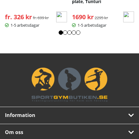
plate, Tunturi
fr. 326 kr
Ordinarie pris:
1690 kr
Ordinarie pris:
fr. 699 kr
2295 kr
1-5 arbetsdagar
1-5 arbetsdagar
Information
Om oss