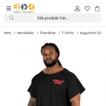
Hem
Herrkläder
Överdelar
T-Shirts
Augustine Old S
Produktbilder Augustine Old School Work Out Top, black/r