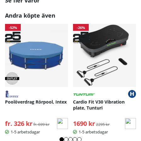
Se fler varor
Andra köpte även
-52%
-26%
Poolöverdrag Rörpool, Intex
Cardio Fit V30 Vibration
plate, Tunturi
fr. 326 kr
Ordinarie pris:
1690 kr
Ordinarie pris:
fr. 699 kr
2295 kr
1-5 arbetsdagar
1-5 arbetsdagar