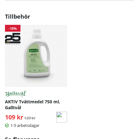
Tillbehör
-15%
AKTIV Tvättmedel 750 ml,
Galltvål
109 kr
Ordinarie pris:
129 kr
1-5 arbetsdagar