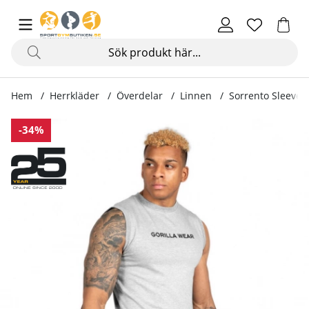
Hem
Herrkläder
Överdelar
Linnen
Sorrento Sleevele
Produktbilder Sorrento Sleeveless T-Shirt, grey
-34%