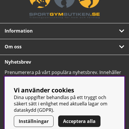
Information
Om oss
Nyhetsbrev
Prenumerera på vårt populära nyhetsbrev. Innehåller
tips, nyheter och våra allra bästa erbjudanden.
OK
Vi använder cookies
Dina uppgifter behandlas på ett tryggt och
säkert sätt i enlighet med aktuella lagar om
dataskydd (GDPR).
Inställningar
Acceptera alla
© Sport & Gym Butiken JTC AB |
Kontakta oss
| All rights reserved
| Org.nr: 556668-7058 | Tel: 0500-42 87 00