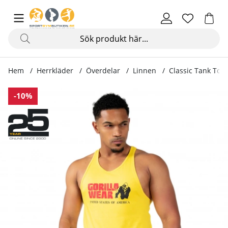
Hem
Herrkläder
Överdelar
Linnen
Classic Tank Top,
Produktbilder Classic Tank Top, yellow
-10%