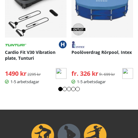
Cardio Fit V30 Vibration
Poolöverdrag Rörpool, Intex
plate, Tunturi
1490 kr
Ordinarie pris:
fr. 326 kr
Ordinarie pris:
2295 kr
fr. 699 kr
1-5 arbetsdagar
1-5 arbetsdagar