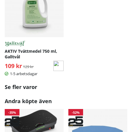
AKTIV Tvättmedel 750 ml,
Galltvål
109 kr
Ordinarie pris:
129 kr
1-5 arbetsdagar
Se fler varor
Andra köpte även
-35%
-52%