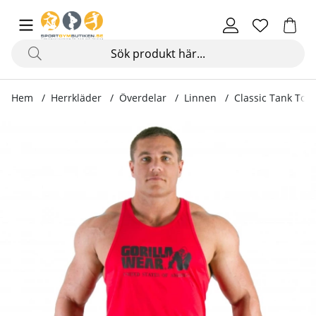
Hem
Herrkläder
Överdelar
Linnen
Classic Tank Top,
Produktbilder Classic Tank Top, red