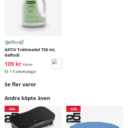
AKTIV Tvättmedel 750 ml,
Galltvål
109 kr
Ordinarie pris:
129 kr
1-5 arbetsdagar
Se fler varor
Andra köpte även
-35%
-52%