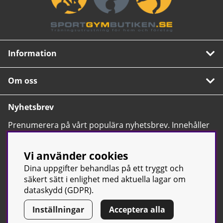
Information
Om oss
Nyhetsbrev
Prenumerera på vårt populära nyhetsbrev. Innehåller
tips, nyheter och våra allra bästa erbjudanden.
OK
Vi använder cookies
Dina uppgifter behandlas på ett tryggt och
säkert sätt i enlighet med aktuella lagar om
dataskydd (GDPR).
Inställningar
Acceptera alla
© Sport & Gym Butiken JTC AB |
Kontakta oss
| All rights reserved
| Org.nr: 556668-7058 | Tel: 0500-42 87 00