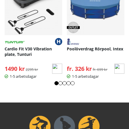
Cardio Fit V30 Vibration
Poolöverdrag Rörpool, Intex
plate, Tunturi
1490 kr
Ordinarie pris:
fr. 326 kr
Ordinarie pris:
2295 kr
fr. 699 kr
1-5 arbetsdagar
1-5 arbetsdagar