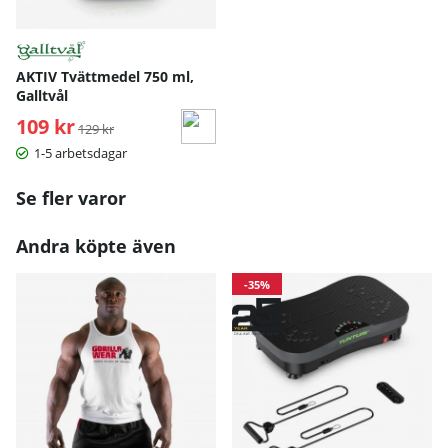
AKTIV Tvättmedel 750 ml,
Galltvål
109 kr
Ordinarie pris:
129 kr
1-5 arbetsdagar
Se fler varor
Andra köpte även
-35%