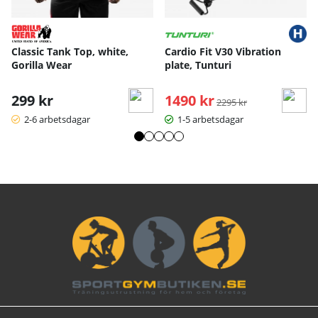
Classic Tank Top, white,
Cardio Fit V30 Vibration
Gorilla Wear
plate, Tunturi
299 kr
1490 kr
Ordinarie pris:
2295 kr
2-6 arbetsdagar
1-5 arbetsdagar