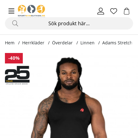
Hem
Herrkläder
Överdelar
Linnen
Adams Stretch Ta
Produktbilder Adams Stretch Tank Top, black
-40%