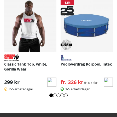
-52%
Classic Tank Top, white,
Poolöverdrag Rörpool, Intex
Gorilla Wear
299 kr
fr. 326 kr
Ordinarie pris:
fr. 699 kr
2-6 arbetsdagar
1-5 arbetsdagar