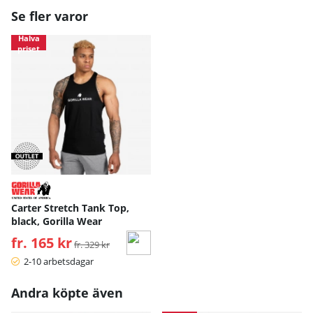
Se fler varor
Halva
priset
Carter Stretch Tank Top,
black, Gorilla Wear
fr. 165 kr
Ordinarie pris:
fr. 329 kr
2-10 arbetsdagar
Andra köpte även