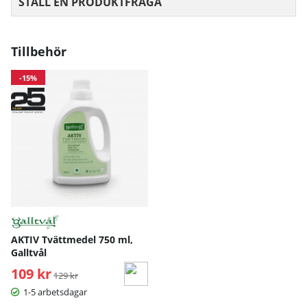
STÄLL EN PRODUKTFRÅGA
Tillbehör
-15%
AKTIV Tvättmedel 750 ml,
Galltvål
109 kr
Ordinarie pris:
129 kr
1-5 arbetsdagar