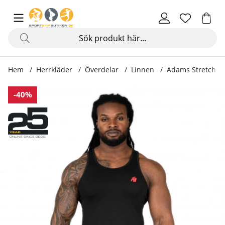
Hem
Herrkläder
Överdelar
Linnen
Adams Stretch Ta
Produktbilder Adams Stretch Tank Top, black
-40%