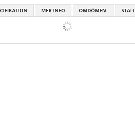
CIFIKATION
MER INFO
OMDÖMEN
MEDELBETYG
STÄL