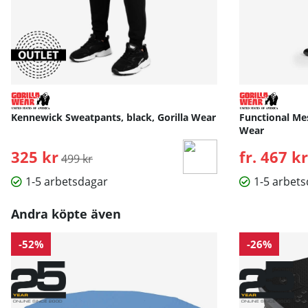
Kennewick Sweatpants, black, Gorilla Wear
Functional Mes
Wear
325 kr
Ordinarie pris:
fr. 467 kr
499 kr
1-5 arbetsdagar
1-5 arbet
Andra köpte även
-52%
-26%