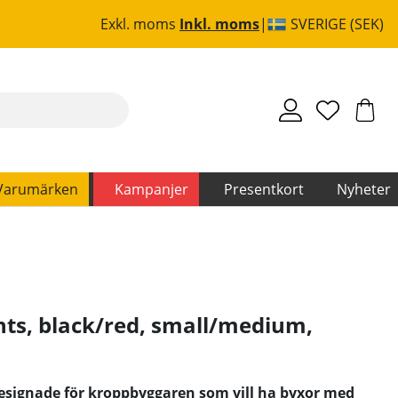
Exkl. moms
Inkl. moms
SVERIGE (SEK)
Varumärken
Kampanjer
Presentkort
Nyheter
ts, black/red, small/medium
,
esignade för kroppbyggaren som vill ha byxor med