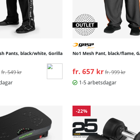
h Pants, black/white, Gorilla
No1 Mesh Pant, black/flame, 
Ordinarie pris:
fr. 657 kr
Ordinarie pris:
fr. 549 kr
fr. 999 kr
sdagar
1-5 arbetsdagar
-22%