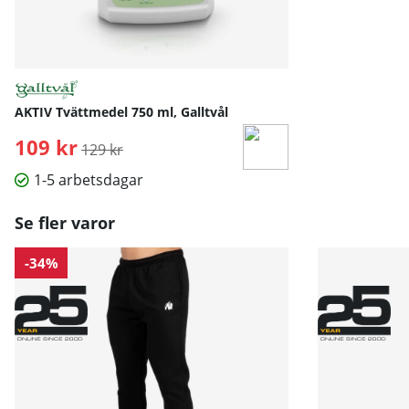
AKTIV Tvättmedel 750 ml, Galltvål
109 kr
Ordinarie pris:
129 kr
1-5 arbetsdagar
Se fler varor
-34%