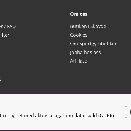
n
Om oss
or / FAQ
Butiken i Skövde
ifter
Cookies
Om Sportgymbutiken
Jobba hos oss
Affiliate
g
tt i enlighet med aktuella lagar om dataskydd (GDPR).
tiken JTC AB |
Kontakta oss
| All rights reserved | Org.nr: 556668-7058 | 