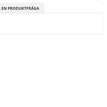
 0 AV 5 ANTAL BETYG 0
L EN PRODUKTFRÅGA