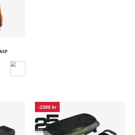
GASP
-2300 kr