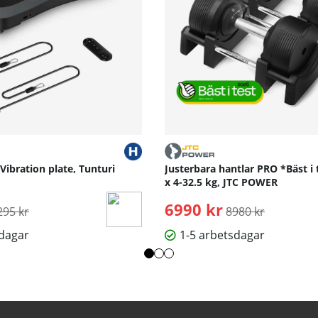
 Vibration plate, Tunturi
Justerbara hantlar PRO *Bäst i 
x 4-32.5 kg, JTC POWER
rdinarie pris:
6990 kr
Ordinarie pris:
295 kr
8980 kr
sdagar
1-5 arbetsdagar