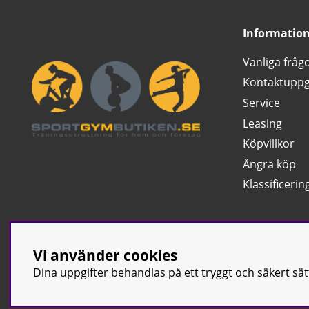
Informatio
Vanliga fråg
Kontaktuppg
Service
Leasing
Köpvillkor
Ångra köp
Klassificerin
Vi använder cookies
Dina uppgifter behandlas på ett tryggt och säkert sä
© Sport & Gym Bu