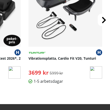
test 2026*, 2
Vibrationsplatta, Cardio Fit V20, Tunturi
3699 kr
Ordinarie pris:
5999 kr
1-5 arbetsdagar