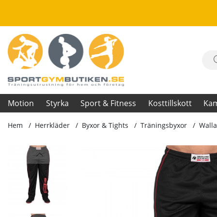
Motion
Styrka
Sport & Fitness
Kosttillskott
Ka
Hem
Herrkläder
Byxor & Tights
Träningsbyxor
Walla
Produktbilder Wallace Mesh Pants, black/red