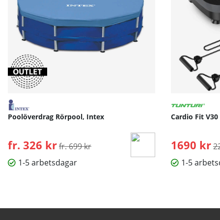
Poolöverdrag Rörpool, Intex
Cardio Fit V30
fr. 326 kr
Ordinarie pris:
1690 kr
O
fr. 699 kr
2
1-5 arbetsdagar
1-5 arbet