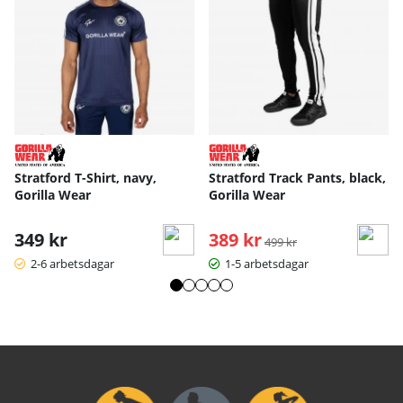
Stratford T-Shirt, navy,
Stratford Track Pants, black,
Gorilla Wear
Gorilla Wear
349 kr
389 kr
Ordinarie pris:
499 kr
2-6 arbetsdagar
1-5 arbetsdagar