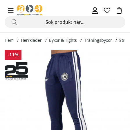
Hem
Herrkläder
Byxor & Tights
Träningsbyxor
Strat
Produktbilder Stratford Track Pants, navy
-11%