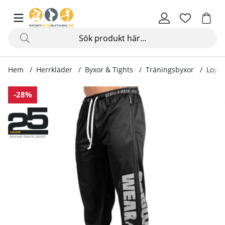
Hem
Herrkläder
Byxor & Tights
Träningsbyxor
Logo 
Produktbilder Logo Mesh Pants, black
-28%