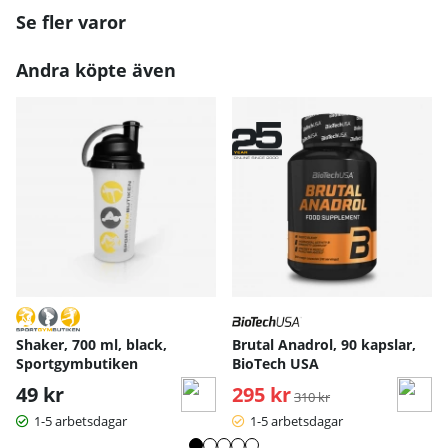
Se fler varor
Andra köpte även
Shaker, 700 ml, black,
Brutal Anadrol, 90 kapslar,
Sportgymbutiken
BioTech USA
49 kr
295 kr
Ordinarie pris:
310 kr
1-5 arbetsdagar
1-5 arbetsdagar