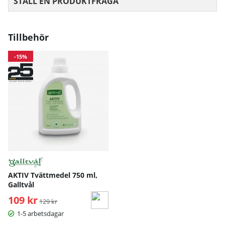
STÄLL EN PRODUKTFRÅGA
Tillbehör
-15%
AKTIV Tvättmedel 750 ml,
Galltvål
109 kr
Ordinarie pris:
129 kr
1-5 arbetsdagar