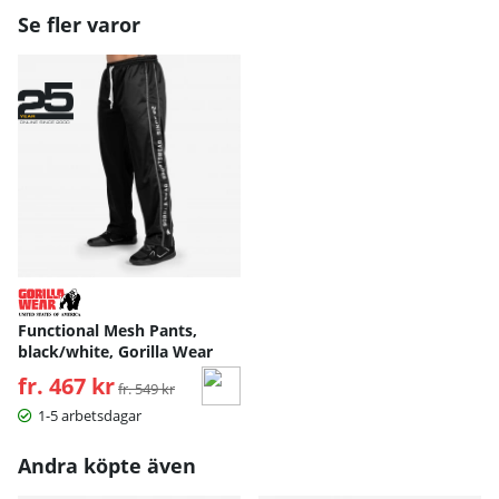
Se fler varor
Functional Mesh Pants,
black/white, Gorilla Wear
fr. 467 kr
Ordinarie pris:
fr. 549 kr
1-5 arbetsdagar
Andra köpte även