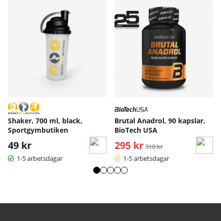
Shaker, 700 ml, black,
Brutal Anadrol, 90 kapslar,
Sportgymbutiken
BioTech USA
49 kr
295 kr
Ordinarie pris:
310 kr
1-5 arbetsdagar
1-5 arbetsdagar