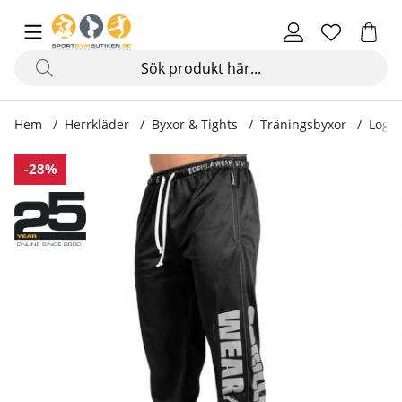
Hem
Herrkläder
Byxor & Tights
Träningsbyxor
Logo 
Produktbilder Logo Mesh Pants, black
-28%