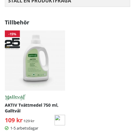
STÄLL EN PRODUKTFRÅGA
Tillbehör
-15%
AKTIV Tvättmedel 750 ml,
Galltvål
109 kr
Ordinarie pris:
129 kr
1-5 arbetsdagar