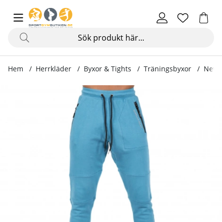
Hem
Herrkläder
Byxor & Tights
Träningsbyxor
Newar
Produktbilder Newark Pants, blue