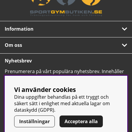
Information
Om oss
Nyhetsbrev
Prenumerera på vårt populära nyhetsbrev. Innehåller
tips, nyheter och våra allra bästa erbjudanden.
OK
Vi använder cookies
Dina uppgifter behandlas på ett tryggt och
säkert sätt i enlighet med aktuella lagar om
dataskydd (GDPR).
Inställningar
Acceptera alla
© Sport & Gym Butiken JTC AB |
Kontakta oss
| All rights reserved
| Org.nr: 556668-7058 | Tel: 0500-42 87 00