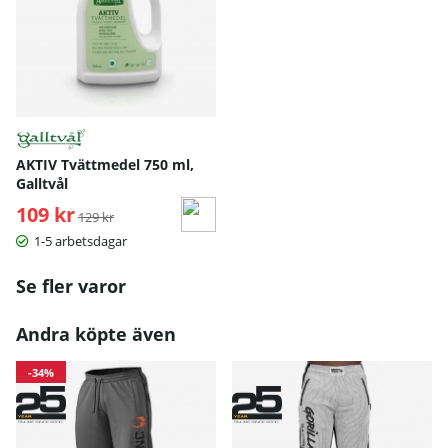
AKTIV Tvättmedel 750 ml,
Galltvål
109 kr
Ordinarie pris:
129 kr
1-5 arbetsdagar
Se fler varor
Andra köpte även
-34%