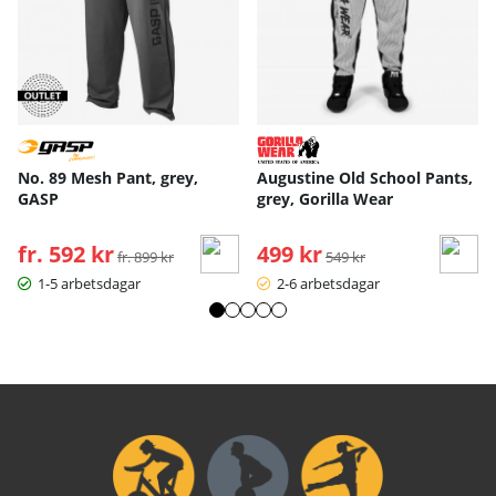
No. 89 Mesh Pant, grey,
Augustine Old School Pants,
GASP
grey, Gorilla Wear
fr. 592 kr
Ordinarie pris:
499 kr
Ordinarie pris:
fr. 899 kr
549 kr
1-5 arbetsdagar
2-6 arbetsdagar