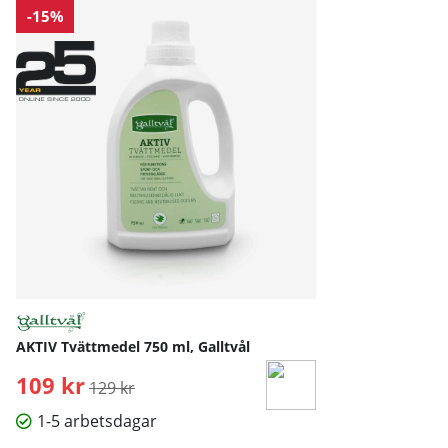
-15%
AKTIV Tvättmedel 750 ml, Galltvål
109 kr
Ordinarie pris:
129 kr
1-5 arbetsdagar