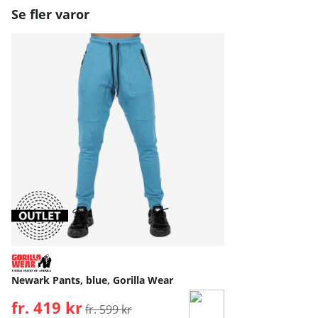
Se fler varor
Newark Pants, blue, Gorilla Wear
fr. 419 kr
Ordinarie pris:
fr. 599 kr