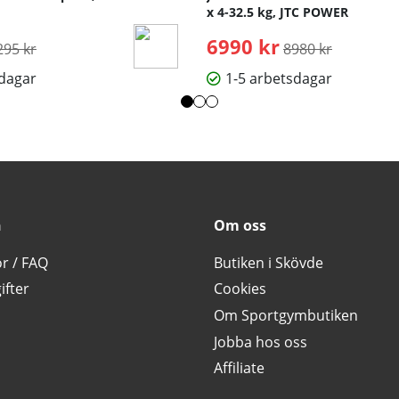
x 4-32.5 kg, JTC POWER
rdinarie pris:
6990 kr
Ordinarie pris:
295 kr
8980 kr
sdagar
1-5 arbetsdagar
n
Om oss
or / FAQ
Butiken i Skövde
ifter
Cookies
Om Sportgymbutiken
Jobba hos oss
Affiliate