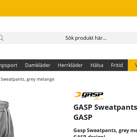
mpsport
Damkläder
Herrkläder
Hälsa
Fritid
 Sweatpants, grey melange
GASP Sweatpants,
GASP
Gasp Sweatpants, grey mel