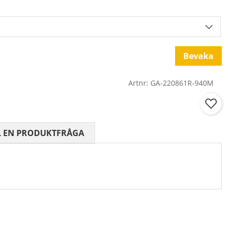
Bevaka
Artnr:
GA-220861R-940M
 0 AV 5 ANTAL BETYG 0
L EN PRODUKTFRÅGA