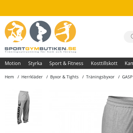
Motion
Styrka
Sport & Fitness
Kosttillskott
Ka
Hem
Herrkläder
Byxor & Tights
Träningsbyxor
GASP
Produktbilder GASP Sweatpants, grey melange