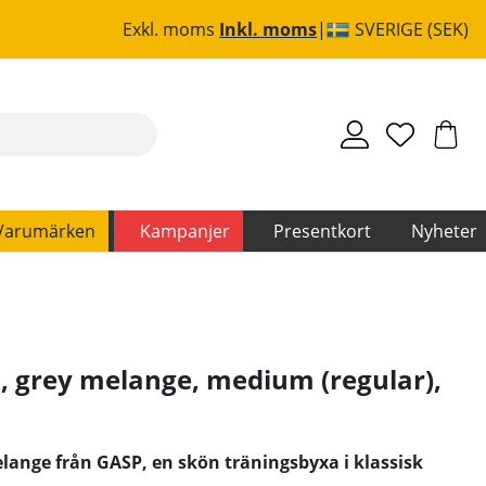
Exkl. moms
Inkl. moms
SVERIGE (SEK)
Varumärken
Kampanjer
Presentkort
Nyheter
 grey melange, medium (regular)
,
ange från GASP, en skön träningsbyxa i klassisk