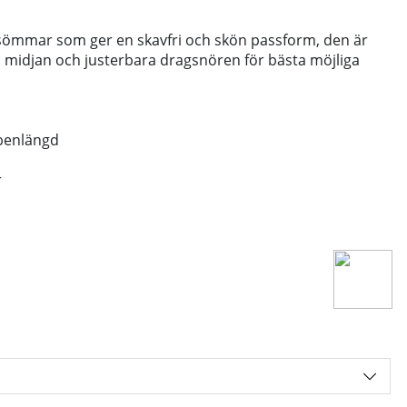
sömmar som ger en skavfri och skön passform, den är
i midjan och justerbara dragsnören för bästa möjliga
benlängd
r