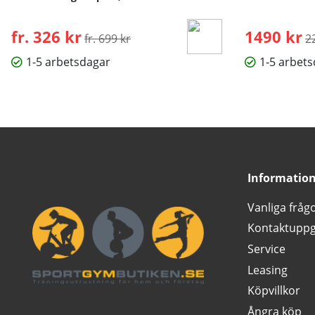
fr. 326 kr
Ordinarie pris:
1490 kr
O
fr. 699 kr
2
1-5 arbetsdagar
1-5 arbet
Informatio
Vanliga fråg
Kontaktuppg
Service
Leasing
Köpvillkor
Ångra köp