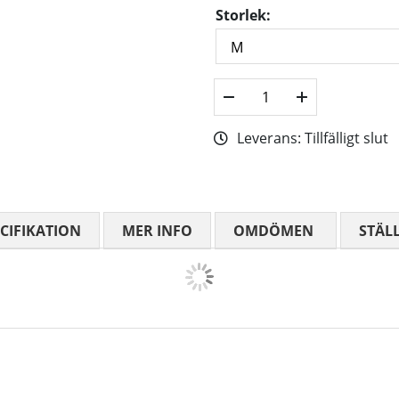
Storlek:
Leverans:
Tillfälligt slut
CIFIKATION
MER INFO
OMDÖMEN
MEDELBETYG
STÄL