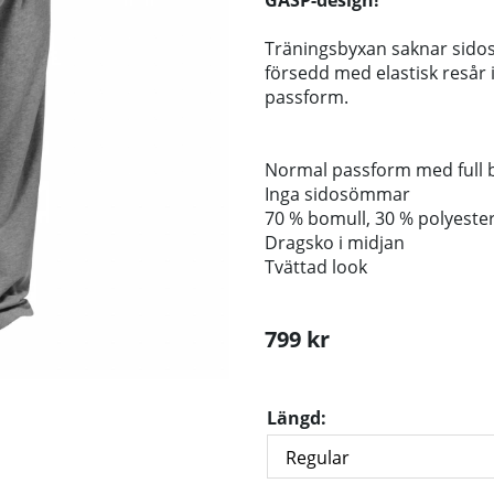
GASP-design!
Träningsbyxan saknar sido
försedd med elastisk resår 
passform.
Normal passform med full 
Inga sidosömmar
70 % bomull, 30 % polyeste
Dragsko i midjan
Tvättad look
799
kr
Längd: