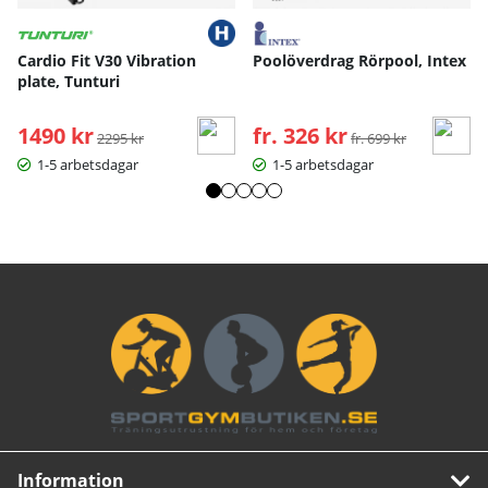
Cardio Fit V30 Vibration
Poolöverdrag Rörpool, Intex
plate, Tunturi
1490 kr
Ordinarie pris:
fr. 326 kr
Ordinarie pris:
2295 kr
fr. 699 kr
1-5 arbetsdagar
1-5 arbetsdagar
Information