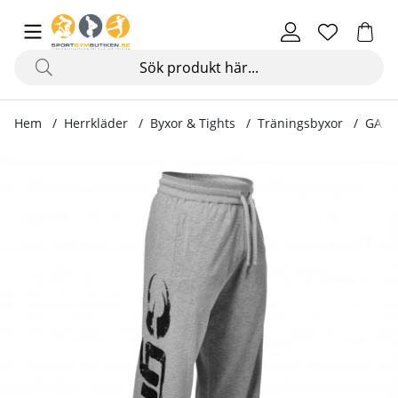
Hem
Herrkläder
Byxor & Tights
Träningsbyxor
GASP
Produktbilder GASP Sweatpants, grey melange