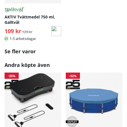
AKTIV Tvättmedel 750 ml,
Galltvål
109 kr
Ordinarie pris:
129 kr
1-5 arbetsdagar
Se fler varor
Andra köpte även
-35%
-52%