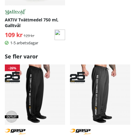
AKTIV Tvättmedel 750 ml,
Galltvål
109 kr
Ordinarie pris:
129 kr
1-5 arbetsdagar
Se fler varor
-26%