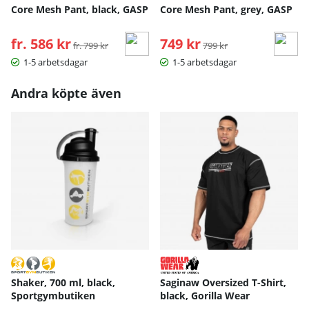
Core Mesh Pant, black, GASP
Core Mesh Pant, grey, GASP
fr. 586 kr
Ordinarie pris:
749 kr
Ordinarie pris:
fr. 799 kr
799 kr
1-5 arbetsdagar
1-5 arbetsdagar
Andra köpte även
Shaker, 700 ml, black,
Saginaw Oversized T-Shirt,
Sportgymbutiken
black, Gorilla Wear