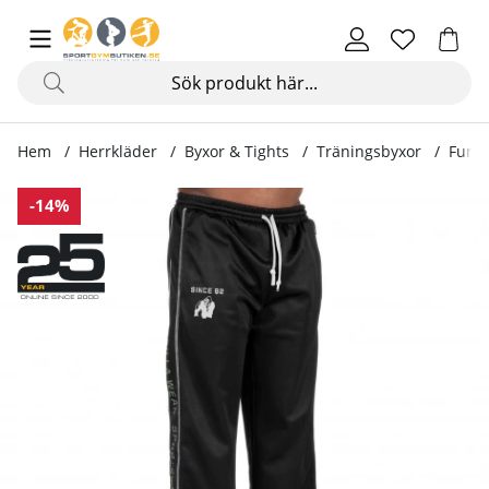
Hem
Herrkläder
Byxor & Tights
Träningsbyxor
Funct
Produktbilder Functional Mesh Pants, black/green
-14%