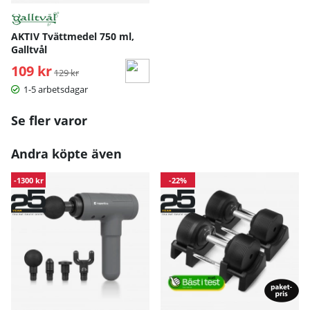
AKTIV Tvättmedel 750 ml,
Galltvål
109 kr
Ordinarie pris:
129 kr
1-5 arbetsdagar
Se fler varor
Andra köpte även
-1300 kr
-22%