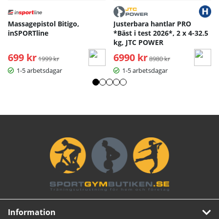
Massagepistol Bitigo,
Justerbara hantlar PRO
inSPORTline
*Bäst i test 2026*, 2 x 4-32.5
kg, JTC POWER
699 kr
Ordinarie pris:
6990 kr
Ordinarie pris:
1999 kr
8980 kr
1-5 arbetsdagar
1-5 arbetsdagar
Information