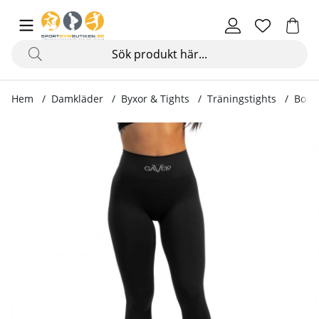
Hem
Damkläder
Byxor & Tights
Träningstights
Boost
Produktbilder Booster Tights, black