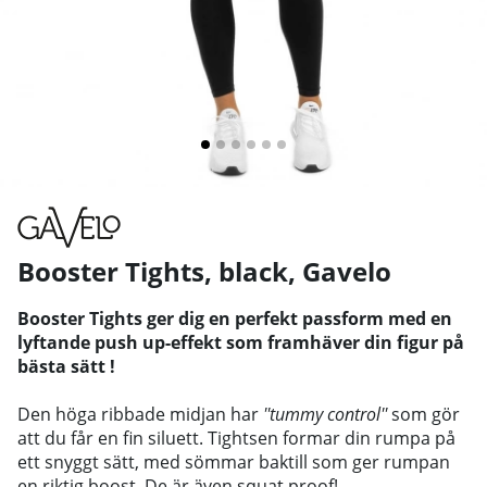
Booster Tights, black
,
Gavelo
Booster Tights ger dig en perfekt passform med en
lyftande push up-effekt som framhäver
din figur på
bästa sätt
!
Den höga ribbade midjan har
''tummy control''
som gör
att du får en fin siluett. Tightsen formar din rumpa på
ett snyggt sätt, med sömmar baktill som ger rumpan
en riktig boost. De är även squat proof!