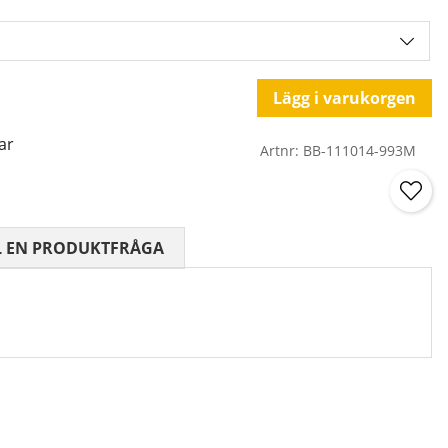
Lägg i varukorgen
ar
Artnr:
BB-111014-993M
 0 AV 5 ANTAL BETYG 0
L EN PRODUKTFRÅGA