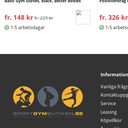
Basic Gym Gloves, black, Better Bodies
Poolöverdrag 
fr. 148 kr
Ordinarie pris:
fr. 326 kr
fr. 229 kr
1-5 arbetsdagar
1-5 arbet
Informatio
Vanliga fråg
Kontaktuppg
Service
Leasing
Köpvillkor