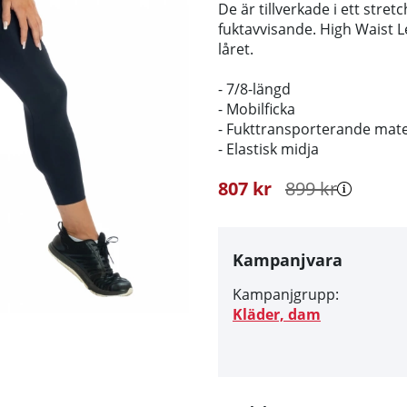
De är tillverkade i ett str
fuktavvisande. High Waist 
låret.
- 7/8-längd
- Mobilficka
- Fukttransporterande mate
- Elastisk midja
807
kr
899
kr
Kampanjvara
Kampanjgrupp:
Kläder, dam