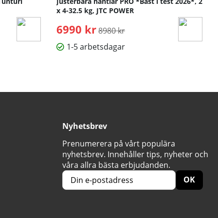
Tunturi
Justerbara hantlar PRO *Bäst i test 2026*, 2
x 4-32.5 kg, JTC POWER
6990 kr
Ordinarie pris:
8980 kr
1-5 arbetsdagar
Nyhetsbrev
Prenumerera på vårt populära
nyhetsbrev. Innehåller tips, nyheter och
våra allra bästa erbjudanden.
OK