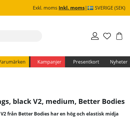
Exkl. moms
Inkl. moms
SVERIGE (SEK)
Varumärken
Kampanjer
Presentkort
Nyheter
ngs, black V2, medium
,
Better Bodies
 V2 från Better Bodies har en hög och elastisk midja