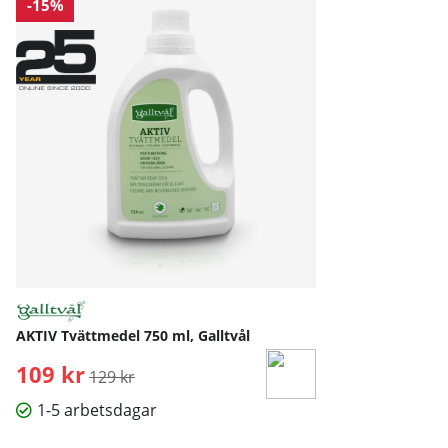
-15%
AKTIV Tvättmedel 750 ml, Galltvål
109 kr
Ordinarie pris:
129 kr
1-5 arbetsdagar