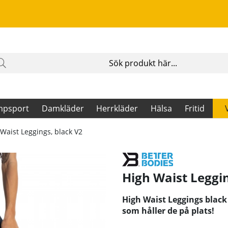
mpsport
Damkläder
Herrkläder
Hälsa
Fritid
Waist Leggings, black V2
High Waist Leggi
High Waist Leggings black
som håller de på plats!