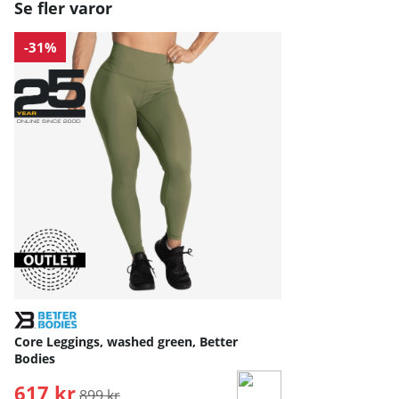
Se fler varor
-31%
Core Leggings, washed green, Better
Bodies
617 kr
Ordinarie pris:
899 kr