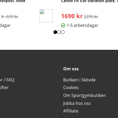
Rörpool, Intex
Cardio Fit V30 Vibration plate, 
Ordinarie pris:
1690 kr
Ordinarie pris:
fr. 699 kr
2295 kr
sdagar
1-5 arbetsdagar
n
Om oss
or / FAQ
Butiken i Skövde
ifter
Cookies
Om Sportgymbutiken
Jobba hos oss
Affiliate