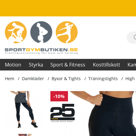
Motion
Styrka
Sport & Fitness
Kosttillskott
Ka
Hem
Damkläder
Byxor & Tights
Träningstights
High 
Produktbilder High Waist Leggings, black V2
-10%