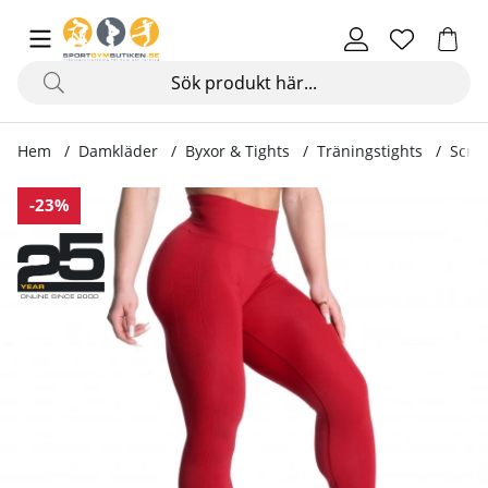
Hem
Damkläder
Byxor & Tights
Träningstights
Scrun
Produktbilder Scrunch Leggings, chili red
-23%