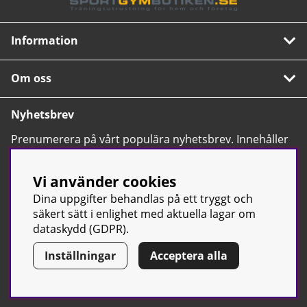
Information
Om oss
Nyhetsbrev
Prenumerera på vårt populära nyhetsbrev. Innehåller
tips, nyheter och våra allra bästa erbjudanden.
OK
Vi använder cookies
Dina uppgifter behandlas på ett tryggt och
säkert sätt i enlighet med aktuella lagar om
dataskydd (GDPR).
Inställningar
Acceptera alla
© Sport & Gym Butiken JTC AB |
Kontakta oss
| All rights reserved
| Org.nr: 556668-7058 | Tel: 0500-42 87 00