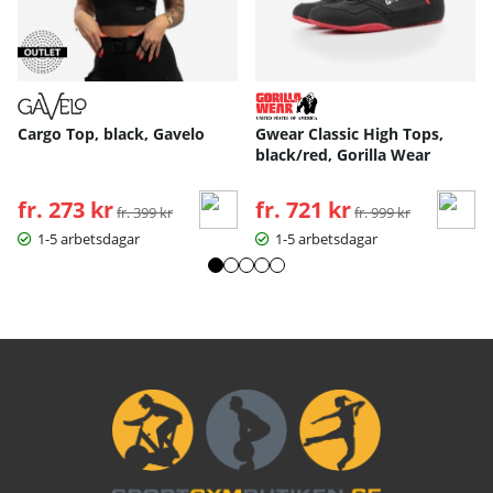
Cargo Top, black, Gavelo
Gwear Classic High Tops,
black/red, Gorilla Wear
fr. 273 kr
Ordinarie pris:
fr. 721 kr
Ordinarie pris:
fr. 399 kr
fr. 999 kr
1-5 arbetsdagar
1-5 arbetsdagar