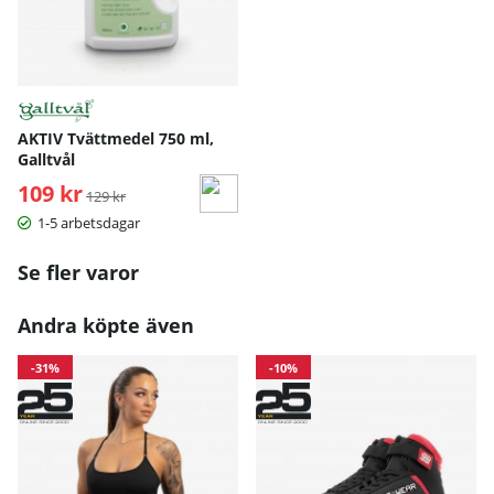
AKTIV Tvättmedel 750 ml,
Galltvål
109 kr
Ordinarie pris:
129 kr
1-5 arbetsdagar
Se fler varor
Andra köpte även
-31%
-10%