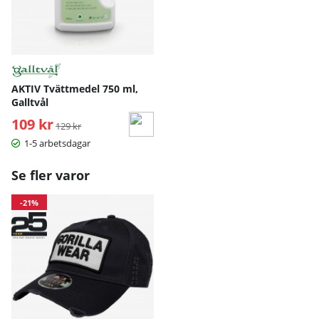
AKTIV Tvättmedel 750 ml,
Galltvål
109 kr
Ordinarie pris:
129 kr
1-5 arbetsdagar
Se fler varor
-21%