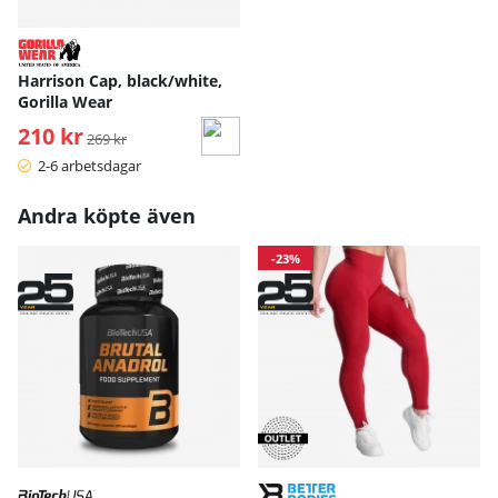
Harrison Cap, black/white,
Gorilla Wear
210 kr
Ordinarie pris:
269 kr
2-6 arbetsdagar
Andra köpte även
-23%