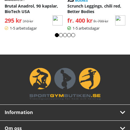
Brutal Anadrol, 90 kapslar,
Scrunch Leggings, chili red,
BioTech USA
Better Bodies
295 kr
Ordinarie pris:
fr. 400 kr
Ordinarie pris:
310 kr
fr. 799 kr
1-5 arbetsdagar
1-5 arbetsdagar
Information
Om oss