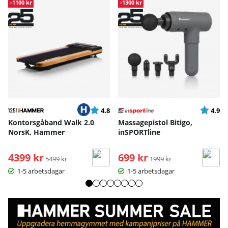
-1100 kr
-1300 kr
Betyg:
utav 5 stjärnor
Betyg:
ut
4.8
4.9
Kontorsgåband Walk 2.0
Massagepistol Bitigo,
NorsK, Hammer
inSPORTline
4399 kr
Ordinarie pris:
699 kr
Ordinarie pris:
5499 kr
1999 kr
1-5 arbetsdagar
1-5 arbetsdagar