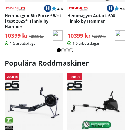
Betyg:
utav 5 stjärnor
Betyg:
ut
4.6
5.0
Hemmagym Bio Force *Bäst
Hemmagym Autark 600,
i test 2025*, Finnlo by
Finnlo by Hammer
Hammer
10399 kr
Ordinarie pris:
10399 kr
Ordinarie pris:
12999 kr
12999 kr
1-5 arbetsdagar
1-5 arbetsdagar
Populära Roddmaskiner
-2000 kr
-800 kr