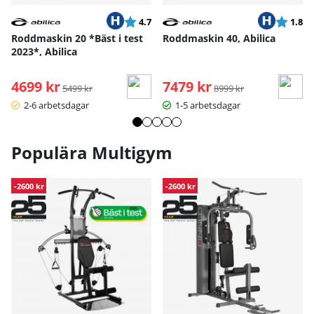
Betyg:
utav 5 stjärnor
Betyg:
ut
4.7
1.8
Roddmaskin 20 *Bäst i test
Roddmaskin 40, Abilica
2023*, Abilica
4699 kr
Ordinarie pris:
7479 kr
Ordinarie pris:
5499 kr
8999 kr
2-6 arbetsdagar
1-5 arbetsdagar
Populära Multigym
-2600 kr
-2600 kr