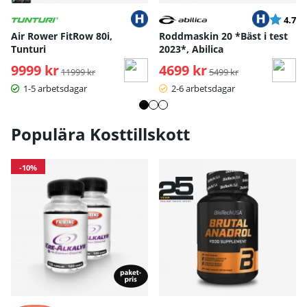
Betyg:
ut
4.7
Air Rower FitRow 80i,
Roddmaskin 20 *Bäst i test
Tunturi
2023*, Abilica
9999 kr
Ordinarie pris:
4699 kr
Ordinarie pris:
11999 kr
5499 kr
1-5 arbetsdagar
2-6 arbetsdagar
Populära Kosttillskott
-10%