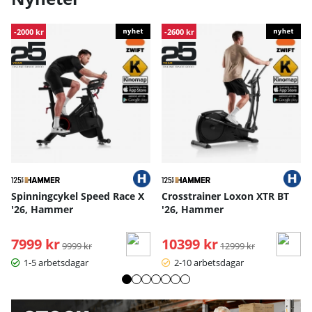
-2000 kr
-2600 kr
Spinningcykel Speed Race X
Crosstrainer Loxon XTR BT
'26, Hammer
'26, Hammer
7999 kr
Ordinarie pris:
10399 kr
Ordinarie pris:
9999 kr
12999 kr
1-5 arbetsdagar
2-10 arbetsdagar