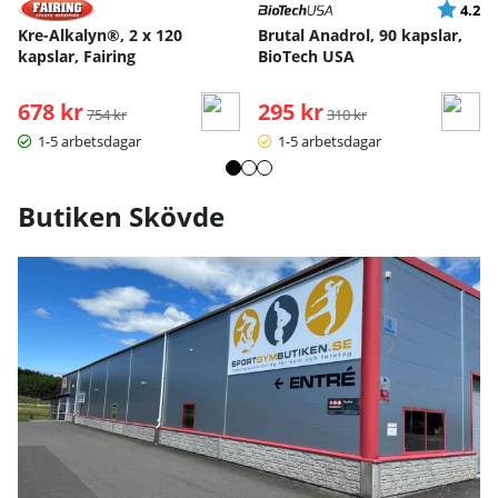
Betyg:
ut
4.2
Kre-Alkalyn®, 2 x 120
Brutal Anadrol, 90 kapslar,
kapslar, Fairing
BioTech USA
678 kr
Ordinarie pris:
295 kr
Ordinarie pris:
754 kr
310 kr
1-5 arbetsdagar
1-5 arbetsdagar
Butiken Skövde