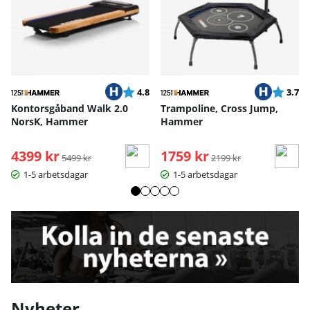
Betyg:
utav 5 stjärnor
Betyg:
ut
4.8
3.7
Kontorsgåband Walk 2.0
Trampoline, Cross Jump,
NorsK, Hammer
Hammer
4399 kr
Ordinarie pris:
1759 kr
Ordinarie pris:
5499 kr
2199 kr
1-5 arbetsdagar
1-5 arbetsdagar
Nyheter