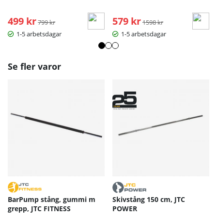
499 kr
Ordinarie pris:
579 kr
Ordinarie pris:
799 kr
1598 kr
1-5 arbetsdagar
1-5 arbetsdagar
Se fler varor
BarPump stång, gummi m
Skivstång 150 cm, JTC
grepp, JTC FITNESS
POWER