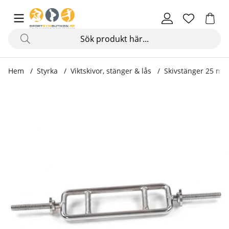
Hem
Styrka
Viktskivor, stänger & lås
Skivstänger 25 mm
Produktbilder Tricepsstång med säkerhetslås