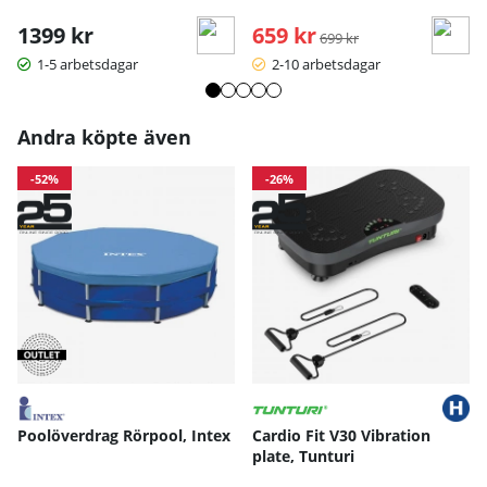
1399 kr
659 kr
Ordinarie pris:
699 kr
1-5 arbetsdagar
2-10 arbetsdagar
Andra köpte även
-52%
-26%
Poolöverdrag Rörpool, Intex
Cardio Fit V30 Vibration
plate, Tunturi