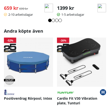
659 kr
Ordinarie pris:
1399 kr
699 kr
2-10 arbetsdagar
1-5 arbetsdagar
Andra köpte även
-52%
-26%
Poolöverdrag Rörpool, Intex
Cardio Fit V30 Vibration
plate, Tunturi