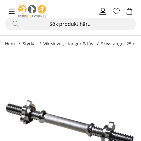
Hem
Styrka
Viktskivor, stänger & lås
Skivstänger 25 mm
Produktbilder Hantelgrepp med säkerhetslås, 35 cm