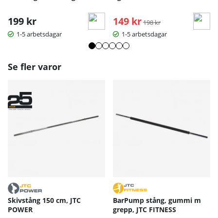
199 kr
149 kr
Ordinarie pris:
198 kr
1-5 arbetsdagar
1-5 arbetsdagar
Se fler varor
Skivstång 150 cm, JTC
BarPump stång, gummi m
POWER
grepp, JTC FITNESS